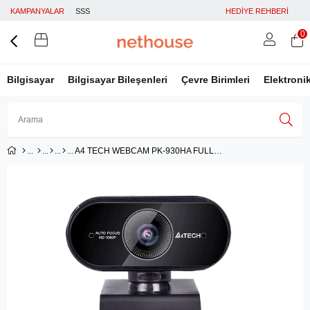
KAMPANYALAR
SSS
HEDİYE REHBERİ
0
Bilgisayar
Bilgisayar Bileşenleri
Çevre Birimleri
Elektroni
A4 TECH WEBCAM PK-930HA FULL HD 1080P-OTO-FOKUS
Üye Girişi
Üye Ol
Facebook İle Bağlan
Google İle Bağlan