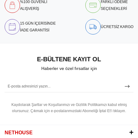
%100 GÜVENLİ
FARKLI ÖDEME
ALIŞVERİŞ
SEÇENEKLERİ
15 GÜN İÇERİSİNDE
ÜCRETSİZ KARGO
İADE GARANTİSİ
E-BÜLTENE KAYIT OL
Haberler ve özel fırsatlar için
Kaydolarak Şartlar ve Koşullarımızı ve Gizlilik Politikamızı kabul etmiş
olursunuz.
Çıkmak için e-postalarımızdaki Aboneliği İptal Et’i tıklayın.
NETHOUSE