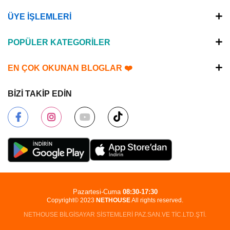
ÜYE İŞLEMLERİ
POPÜLER KATEGORİLER
EN ÇOK OKUNAN BLOGLAR ❤️
BİZİ TAKİP EDİN
Pazartesi-Cuma
08:30-17:30
Copyright© 2023
NETHOUSE
All rights reserved.
NETHOUSE BİLGİSAYAR SİSTEMLERİ PAZ.SAN.VE TİC.LTD.ŞTİ.