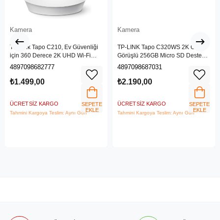
Kamera
Kamera
TP-Link Tapo C210, Ev Güvenliği
TP-LINK Tapo C320WS 2K Gece
için 360 Derece 2K UHD Wi-Fi
Görüşlü 256GB Micro SD Destekli
Kamera
Wi-Fi Kamera
4897098682777
4897098687031
₺1.499,00
₺2.190,00
ÜCRETSIZ KARGO
ÜCRETSIZ KARGO
SEPETE
SEPETE
EKLE
EKLE
Tahmini Kargoya Teslim: Aynı Gün
Tahmini Kargoya Teslim: Aynı Gün