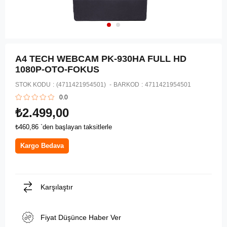
A4 TECH WEBCAM PK-930HA FULL HD
1080P-OTO-FOKUS
STOK KODU
(4711421954501)
BARKOD
:
4711421954501
0.0
₺2.499,00
₺460,86
`den başlayan taksitlerle
Kargo Bedava
Karşılaştır
Fiyat Düşünce Haber Ver