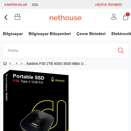
KAMPANYALAR
SSS
HEDİYE REHBERİ
0
Bilgisayar
Bilgisayar Bileşenleri
Çevre Birimleri
Elektroni
Addlink P30 2TB 4000-3600 MB/s USB 4.0 (40Gbps) Type-C Portable Taşınabilir SSD AD2TBP30B4K
Üye Girişi
Üye Ol
Facebook İle Bağlan
Google İle Bağlan