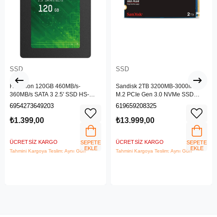
SSD
SSD
Hikvision 120GB 460MB/s-
Sandisk 2TB 3200MB-3000MB/s
360MB/s SATA 3 2.5' SSD HS-
M.2 PCIe Gen 3.0 NVMe SSD
SSD-C100/120G
SDSSDA3N-2T00-G2
6954273649203
619659208325
₺1.399,00
₺13.999,00
ÜCRETSIZ KARGO
ÜCRETSIZ KARGO
SEPETE
SEPETE
EKLE
EKLE
Tahmini Kargoya Teslim: Aynı Gün
Tahmini Kargoya Teslim: Aynı Gün