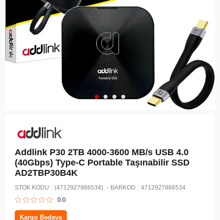
Addlink P30 2TB 4000-3600 MB/s USB 4.0
(40Gbps) Type-C Portable Taşınabilir SSD
AD2TBP30B4K
STOK KODU
(4712927866534)
BARKOD
:
4712927866534
0.0
Kargo Bedava