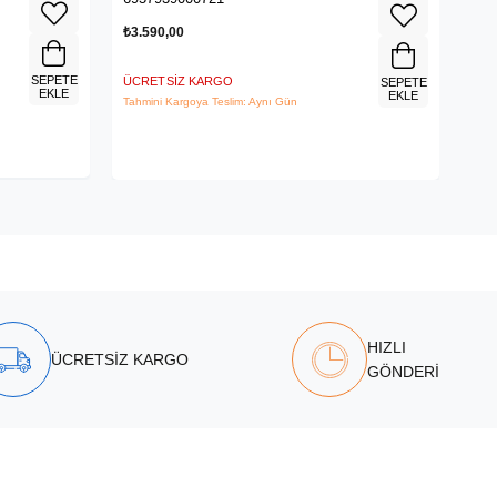
₺3.590,00
₺1.
SEPETE
ÜCRETSIZ KARGO
ÜCR
SEPETE
EKLE
EKLE
Tahmini Kargoya Teslim: Aynı Gün
Tahm
HIZLI
ÜCRETSİZ KARGO
GÖNDERİ