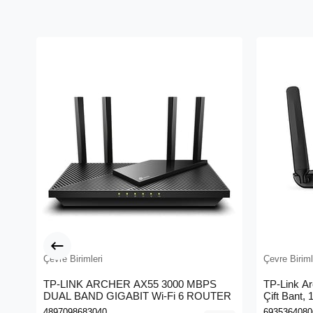
Çevre Birimleri
Çevre Biriml
TP-LINK ARCHER AX55 3000 MBPS
TP-Link A
DUAL BAND GIGABIT Wi-Fi 6 ROUTER
Çift Bant,
Kablosuz 
4897098683040
6935364080