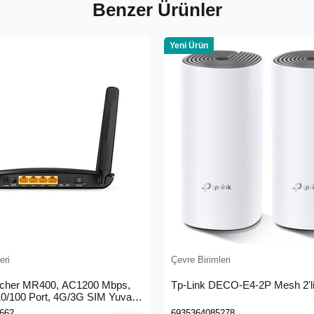
Benzer Ürünler
Yeni Ürün
eri
Çevre Birimleri
rcher MR400, AC1200 Mbps,
Tp-Link DECO-E4-2P Mesh 2'li
 10/100 Port, 4G/3G SIM Yuvası,
4G LTE Router
662
6935364085278