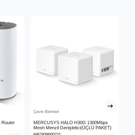
Çevre Birimleri
Çev
 Router
MERCUSYS HALO H30G 1300Mbps
TP
Mesh Menzil Genişletici(ÜÇLÜ PAKET)
Ban
6957939000721
693