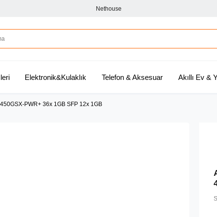
Nethouse
leri
Elektronik&Kulaklık
Telefon & Aksesuar
Akıllı Ev &
P 4450GSX-PWR+ 36x 1GB SFP 12x 1GB
S