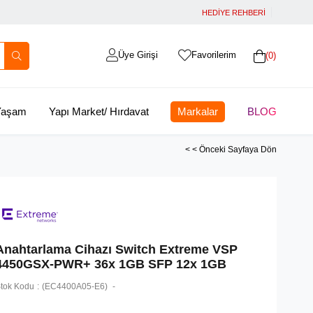
HEDİYE REHBERİ
Üye Girişi
Favorilerim
0
 Yaşam
Yapı Market/ Hırdavat
Markalar
BLOG
< < Önceki Sayfaya Dön
Anahtarlama Cihazı Switch Extreme VSP
4450GSX-PWR+ 36x 1GB SFP 12x 1GB
tok Kodu
(EC4400A05-E6)