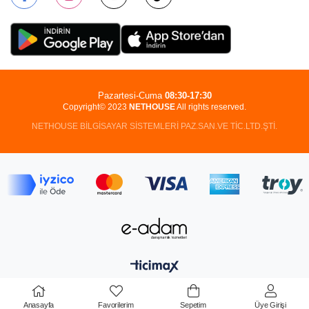
Pazartesi-Cuma
08:30-17:30
Copyright© 2023
NETHOUSE
All rights reserved.
NETHOUSE BİLGİSAYAR SİSTEMLERİ PAZ.SAN.VE TİC.LTD.ŞTİ.
Anasayfa
Favorilerim
Sepetim
Üye Girişi