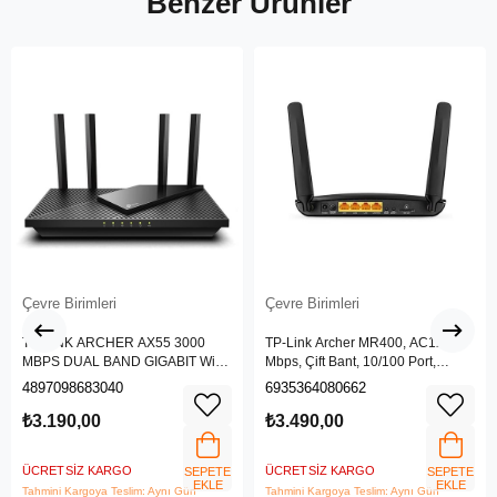
Benzer Ürünler
Çevre Birimleri
Çevre Birimleri
TP-LINK ARCHER AX55 3000
TP-Link Archer MR400, AC1200
MBPS DUAL BAND GIGABIT Wi-Fi
Mbps, Çift Bant, 10/100 Port,
6 ROUTER
4G/3G SIM Yuvası, Kablosuz 4G
4897098683040
6935364080662
LTE Router
₺3.190,00
₺3.490,00
ÜCRETSIZ KARGO
ÜCRETSIZ KARGO
SEPETE
SEPETE
EKLE
EKLE
Tahmini Kargoya Teslim: Aynı Gün
Tahmini Kargoya Teslim: Aynı Gün