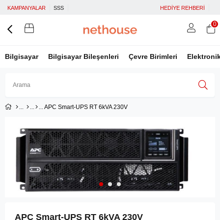
KAMPANYALAR
SSS
HEDİYE REHBERİ
0
Bilgisayar
Bilgisayar Bileşenleri
Çevre Birimleri
Elektroni
APC Smart-UPS RT 6kVA 230V
Üye Girişi
Üye Ol
Facebook İle Bağlan
Google İle Bağlan
APC Smart-UPS RT 6kVA 230V