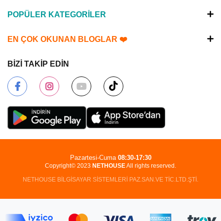
POPÜLER KATEGORİLER
EN ÇOK OKUNAN BLOGLAR ❤️
BİZİ TAKİP EDİN
Pazartesi-Cuma
08:30-17:30
Copyright© 2023
NETHOUSE
All rights reserved.
NETHOUSE BİLGİSAYAR SİSTEMLERİ PAZ.SAN.VE TİC.LTD.ŞTİ.