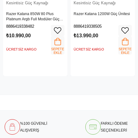
Kesintisiz Güç Kaynağı
Kesintisiz Güç Kaynağı
Razer Katana 850W 80 Plus
Razer Katana 1200W Güç Ünitesi
Platınum Argb Full Modüler Güç
Kaynağı
8886419338482
8886419338505
₺10.990,00
₺13.990,00
SEPETE
SEPETE
ÜCRETSIZ KARGO
ÜCRETSIZ KARGO
EKLE
EKLE
%100 GÜVENLİ
FARKLI ÖDEME
ALIŞVERİŞ
SEÇENEKLERİ