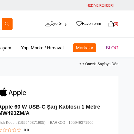
HEDİYE REHBERİ
Üye Girişi
Favorilerim
0
 Yaşam
Yapı Market/ Hırdavat
Markalar
BLOG
< < Önceki Sayfaya Dön
Apple 60 W USB-C Şarj Kablosu 1 Metre
MW493ZM/A
tok Kodu
(195949371905)
BARKOD
:
195949371905
0.0