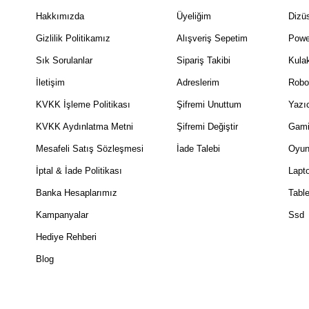
Hakkımızda
Üyeliğim
Dizüs
Gizlilik Politikamız
Alışveriş Sepetim
Powe
Sık Sorulanlar
Sipariş Takibi
Kulak
İletişim
Adreslerim
Robo
KVKK İşleme Politikası
Şifremi Unuttum
Yazıc
KVKK Aydınlatma Metni
Şifremi Değiştir
Gami
Mesafeli Satış Sözleşmesi
İade Talebi
Oyun
İptal & İade Politikası
Lapt
Banka Hesaplarımız
Table
Kampanyalar
Ssd
Hediye Rehberi
Blog