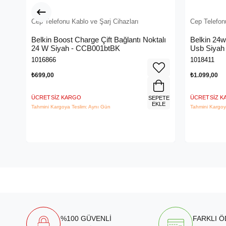
Cep Telefonu Kablo ve Şarj Cihazları
Cep Telefonu
Belkin Boost Charge Çift Bağlantı Noktalı
Belkin 24w
24 W Siyah - CCB001btBK
Usb Siyah 
1016866
1018411
₺699,00
₺1.099,00
ÜCRETSIZ KARGO
ÜCRETSIZ 
SEPETE
EKLE
Tahmini Kargoya Teslim: Aynı Gün
Tahmini Kargoy
%100 GÜVENLİ
FARKLI 