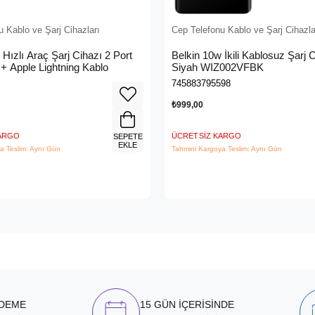
 Kablo ve Şarj Cihazları
Cep Telefonu Kablo ve Şarj Cihazla
 Hızlı Araç Şarj Cihazı 2 Port
Belkin 10w İkili Kablosuz Şarj C
+ Apple Lightning Kablo
Siyah WIZ002VFBK
745883795598
₺999,00
KARGO
ÜCRETSIZ KARGO
SEPETE
EKLE
a Teslim: Aynı Gün
Tahmini Kargoya Teslim: Aynı Gün
ÖDEME
15 GÜN İÇERİSİNDE