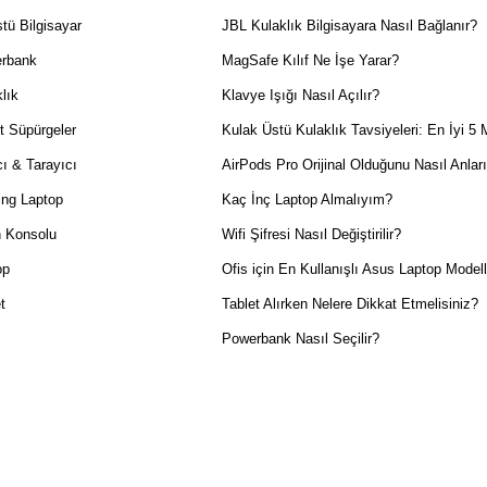
tü Bilgisayar
JBL Kulaklık Bilgisayara Nasıl Bağlanır?
rbank
MagSafe Kılıf Ne İşe Yarar?
lık
Klavye Işığı Nasıl Açılır?
t Süpürgeler
Kulak Üstü Kulaklık Tavsiyeleri: En İyi 5 
ı & Tarayıcı
AirPods Pro Orijinal Olduğunu Nasıl Anlar
ng Laptop
Kaç İnç Laptop Almalıyım?
 Konsolu
Wifi Şifresi Nasıl Değiştirilir?
op
Ofis için En Kullanışlı Asus Laptop Modell
t
Tablet Alırken Nelere Dikkat Etmelisiniz?
Powerbank Nasıl Seçilir?