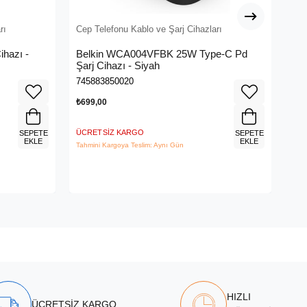
rı
Cep Telefonu Kablo ve Şarj Cihazları
Cep
ihazı -
Belkin WCA004VFBK 25W Type-C Pd
HAM
Şarj Cihazı - Siyah
Be
745883850020
404
₺699,00
₺89
ÜCRETSIZ KARGO
ÜCR
SEPETE
SEPETE
EKLE
EKLE
Tahmini Kargoya Teslim: Aynı Gün
Tahm
HIZLI
ÜCRETSİZ KARGO