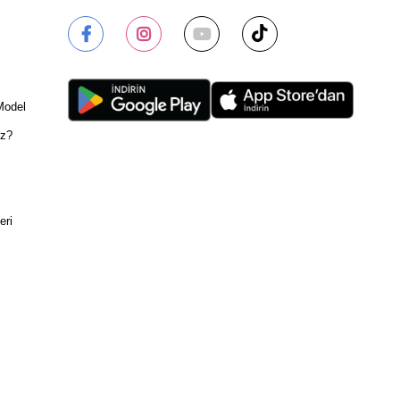
Model
ız?
eri