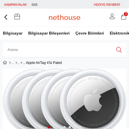
KAMPANYALAR
SSS
HEDİYE REHBERİ
0
Bilgisayar
Bilgisayar Bileşenleri
Çevre Birimleri
Elektroni
Apple AirTag 4'lü Paket
Üye Girişi
Üye Ol
Facebook İle Bağlan
Google İle Bağlan