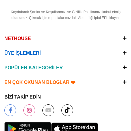
Kaydolarak Şartlar ve Koşullarımızı ve Gizlilik Politikamızı kabul etmiş
olursunuz.
Çıkmak için e-postalarımızdaki Aboneliği İptal Et’i tıklayın.
NETHOUSE
ÜYE İŞLEMLERİ
POPÜLER KATEGORİLER
EN ÇOK OKUNAN BLOGLAR ❤️
BİZİ TAKİP EDİN