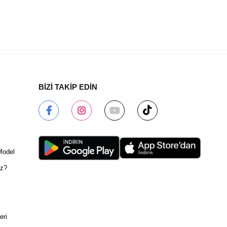
BİZİ TAKİP EDİN
Model
ız?
eri