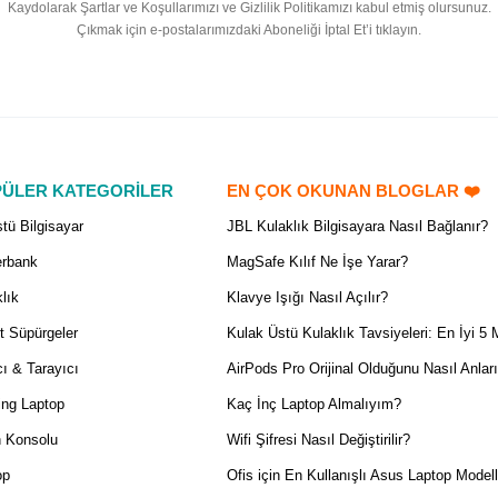
Kaydolarak Şartlar ve Koşullarımızı ve Gizlilik Politikamızı kabul etmiş olursunuz.
Çıkmak için e-postalarımızdaki Aboneliği İptal Et’i tıklayın.
ÜLER KATEGORİLER
EN ÇOK OKUNAN BLOGLAR ❤️
tü Bilgisayar
JBL Kulaklık Bilgisayara Nasıl Bağlanır?
rbank
MagSafe Kılıf Ne İşe Yarar?
lık
Klavye Işığı Nasıl Açılır?
t Süpürgeler
Kulak Üstü Kulaklık Tavsiyeleri: En İyi 5 
ı & Tarayıcı
AirPods Pro Orijinal Olduğunu Nasıl Anlar
ng Laptop
Kaç İnç Laptop Almalıyım?
 Konsolu
Wifi Şifresi Nasıl Değiştirilir?
op
Ofis için En Kullanışlı Asus Laptop Modell