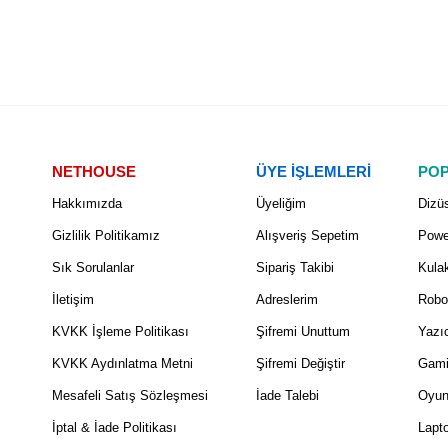
NETHOUSE
ÜYE İŞLEMLERİ
POP
Hakkımızda
Üyeliğim
Dizüs
Gizlilik Politikamız
Alışveriş Sepetim
Powe
Sık Sorulanlar
Sipariş Takibi
Kulak
İletişim
Adreslerim
Robo
KVKK İşleme Politikası
Şifremi Unuttum
Yazıc
KVKK Aydınlatma Metni
Şifremi Değiştir
Gami
Mesafeli Satış Sözleşmesi
İade Talebi
Oyun
İptal & İade Politikası
Lapt