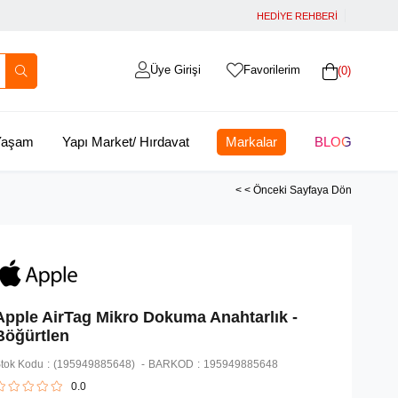
HEDİYE REHBERİ
Üye Girişi
Favorilerim
0
 Yaşam
Yapı Market/ Hırdavat
Markalar
BLOG
< < Önceki Sayfaya Dön
Apple AirTag Mikro Dokuma Anahtarlık -
öğürtlen ​​​​​​​
tok Kodu
(195949885648)
BARKOD
:
195949885648
0.0