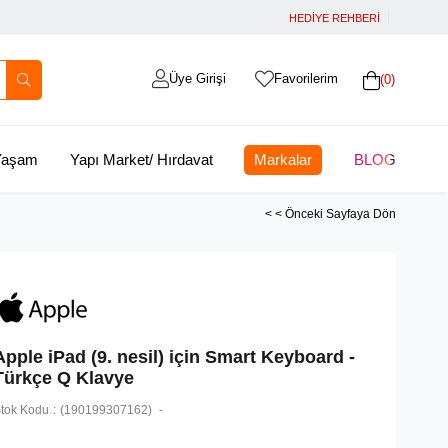
HEDİYE REHBERİ
Üye Girişi
Favorilerim
0
 Yaşam
Yapı Market/ Hırdavat
Markalar
BLOG
< < Önceki Sayfaya Dön
Apple iPad (9. nesil) için Smart Keyboard -
Türkçe Q Klavye
tok Kodu
(190199307162)