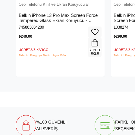
Cep Telefonu Kılıf ve Ekran Koruyucular
Cep Telefon
Belkin iPhone 13 Pro Max Screen Force
Belkin iPh
Tempered Glass Ekran Koruyucu -
Screen For
OvaO70ZZ
Koruyucu 
745883834280
1038274
₺249,00
₺299,00
ÜCRETSIZ KARGO
ÜCRETSIZ 
SEPETE
EKLE
Tahmini Kargoya Teslim: Aynı Gün
Tahmini Kargoy
%100 GÜVENLİ
FARKLI 
ALIŞVERİŞ
SEÇENEK