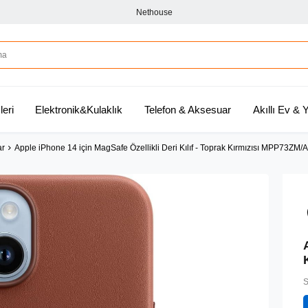
Nethouse
leri
Elektronik&Kulaklık
Telefon & Aksesuar
Akıllı Ev &
ar
Apple iPhone 14 için MagSafe Özellikli Deri Kılıf - Toprak Kırmızısı MPP73ZM/A
S