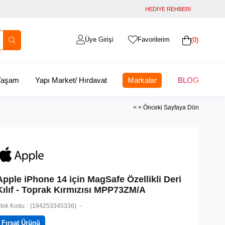
HEDİYE REHBERİ
Üye Girişi
Favorilerim
0
 Yaşam
Yapı Market/ Hırdavat
Markalar
BLOG
< < Önceki Sayfaya Dön
Apple iPhone 14 için MagSafe Özellikli Deri
Kılıf - Toprak Kırmızısı MPP73ZM/A
tok Kodu
(194253345336)
Fırsat Ürünü