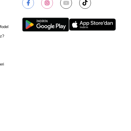
Model
ız?
eri