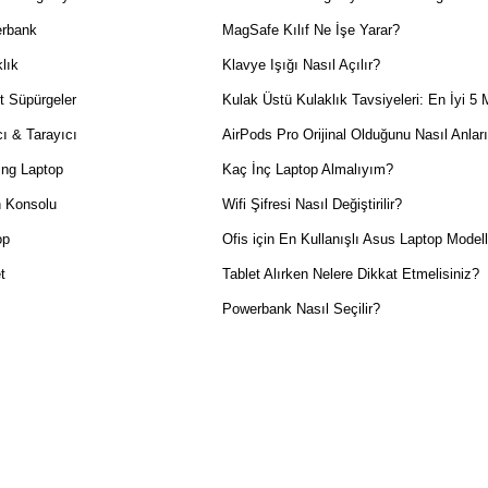
rbank
MagSafe Kılıf Ne İşe Yarar?
lık
Klavye Işığı Nasıl Açılır?
t Süpürgeler
Kulak Üstü Kulaklık Tavsiyeleri: En İyi 5 
ı & Tarayıcı
AirPods Pro Orijinal Olduğunu Nasıl Anlar
ng Laptop
Kaç İnç Laptop Almalıyım?
 Konsolu
Wifi Şifresi Nasıl Değiştirilir?
op
Ofis için En Kullanışlı Asus Laptop Modell
t
Tablet Alırken Nelere Dikkat Etmelisiniz?
Powerbank Nasıl Seçilir?