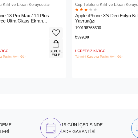
u Kılıf ve Ekran Koruyucular
Cep Telefonu Kılıf ve Ekran Koruyu
★
★
★
★
★
one 13 Pro Max / 14 Plus
Apple iPhone XS Deri Folyo Kılı
ce Ultra Glass Ekran
Yavruağzı
- Ova079ZZ
190198763600
₺599,00
KARGO
ÜCRETSIZ KARGO
SEPETE
EKLE
a Teslim: Aynı Gün
Tahmini Kargoya Teslim: Aynı Gün
ÖDEME
15 GÜN İÇERİSİNDE
LERİ
İADE GARANTİSİ