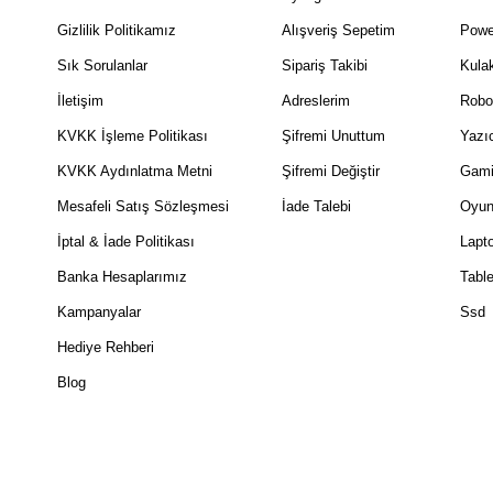
Gizlilik Politikamız
Alışveriş Sepetim
Powe
Sık Sorulanlar
Sipariş Takibi
Kulak
İletişim
Adreslerim
Robo
KVKK İşleme Politikası
Şifremi Unuttum
Yazıc
KVKK Aydınlatma Metni
Şifremi Değiştir
Gami
Mesafeli Satış Sözleşmesi
İade Talebi
Oyun
İptal & İade Politikası
Lapt
Banka Hesaplarımız
Table
Kampanyalar
Ssd
Hediye Rehberi
Blog