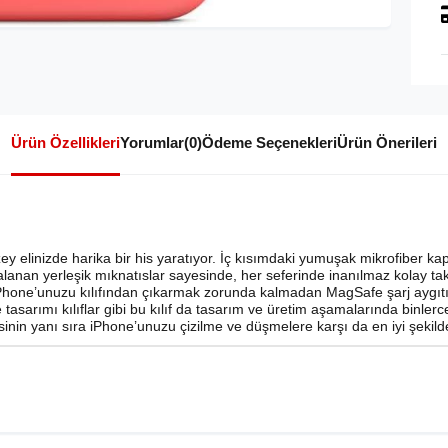
Ürün Özellikleri
Yorumlar
(0)
Ödeme Seçenekleri
Ürün Önerileri
ey elinizde harika bir his yaratıyor. İç kısımdaki yumuşak mikrofiber k
lanan yerleşik mıknatıslar sayesinde, her seferinde inanılmaz kolay takı
Phone’unuzu kılıfından çıkarmak zorunda kalmadan MagSafe şarj aygıtınız
 tasarımı kılıflar gibi bu kılıf da tasarım ve üretim aşamalarında binlerc
nin yanı sıra iPhone’unuzu çizilme ve düşmelere karşı da en iyi şekild