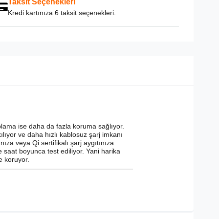
Taksit Seçenekleri
Kredi kartınıza 6 taksit seçenekleri.
aplama ise daha da fazla koruma sağlıyor.
lıyor ve daha hızlı kablosuz şarj imkanı
a veya Qi sertifikalı şarj aygıtınıza
e saat boyunca test ediliyor. Yani harika
e koruyor.