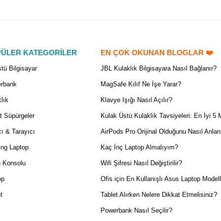
ÜLER KATEGORİLER
EN ÇOK OKUNAN BLOGLAR ❤️
tü Bilgisayar
JBL Kulaklık Bilgisayara Nasıl Bağlanır?
rbank
MagSafe Kılıf Ne İşe Yarar?
lık
Klavye Işığı Nasıl Açılır?
t Süpürgeler
Kulak Üstü Kulaklık Tavsiyeleri: En İyi 5 
ı & Tarayıcı
AirPods Pro Orijinal Olduğunu Nasıl Anlar
ng Laptop
Kaç İnç Laptop Almalıyım?
 Konsolu
Wifi Şifresi Nasıl Değiştirilir?
op
Ofis için En Kullanışlı Asus Laptop Modell
t
Tablet Alırken Nelere Dikkat Etmelisiniz?
Powerbank Nasıl Seçilir?