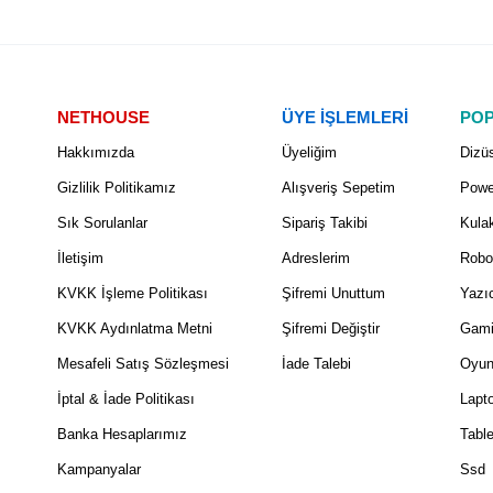
NETHOUSE
ÜYE İŞLEMLERİ
POP
Hakkımızda
Üyeliğim
Dizüs
Gizlilik Politikamız
Alışveriş Sepetim
Powe
Sık Sorulanlar
Sipariş Takibi
Kulak
İletişim
Adreslerim
Robo
KVKK İşleme Politikası
Şifremi Unuttum
Yazıc
KVKK Aydınlatma Metni
Şifremi Değiştir
Gami
Mesafeli Satış Sözleşmesi
İade Talebi
Oyun
İptal & İade Politikası
Lapt
Banka Hesaplarımız
Table
Kampanyalar
Ssd