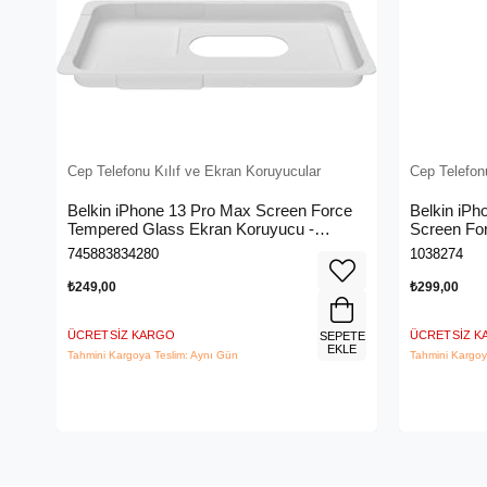
Cep Telefonu Kılıf ve Ekran Koruyucular
Cep Telefon
Belkin iPhone 13 Pro Max Screen Force
Belkin iPh
Tempered Glass Ekran Koruyucu -
Screen For
OvaO70ZZ
Koruyucu 
745883834280
1038274
₺249,00
₺299,00
ÜCRETSIZ KARGO
ÜCRETSIZ 
SEPETE
EKLE
Tahmini Kargoya Teslim: Aynı Gün
Tahmini Kargoy