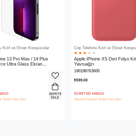
u Kılıf ve Ekran Koruyucular
Cep Telefonu Kılıf ve Ekran Koruyu
★
★
★
★
★
one 13 Pro Max / 14 Plus
Apple iPhone XS Deri Folyo Kılı
ce Ultra Glass Ekran
Yavruağzı
- Ova079ZZ
190198763600
₺599,00
KARGO
ÜCRETSIZ KARGO
SEPETE
EKLE
a Teslim: Aynı Gün
Tahmini Kargoya Teslim: Aynı Gün