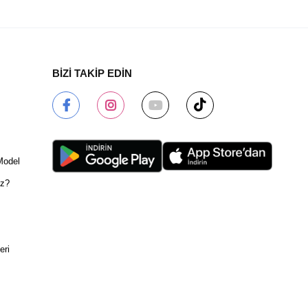
BİZİ TAKİP EDİN
Model
ız?
eri