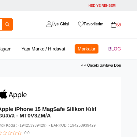
HEDİYE REHBERİ
Üye Girişi
Favorilerim
0
 Yaşam
Yapı Market/ Hırdavat
Markalar
BLOG
< < Önceki Sayfaya Dön
Apple iPhone 15 MagSafe Silikon Kılıf
Guava - MT0V3ZM/A
tok Kodu
(194253939429)
BARKOD
:
194253939429
0.0