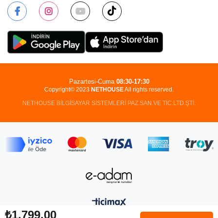
Pazartesi-Cuma
08:30-17:30
Copyright© 2023
NETHOUSE
All rights reserved.
NETHOUSE BİLGİSAYAR SİSTEMLERİ PAZ.SAN.VE TİC.LTD.ŞTİ.
₺1.799,00