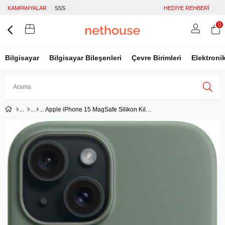
KAMPANYALAR
SSS
HEDİYE REHBERİ
0
Bilgisayar
Bilgisayar Bileşenleri
Çevre Birimleri
Elektroni
Apple iPhone 15 MagSafe Silikon Kılıf Selvi - MT0X3ZM/A
Üye Girişi
Üye Ol
Facebook İle Bağlan
Google İle Bağlan