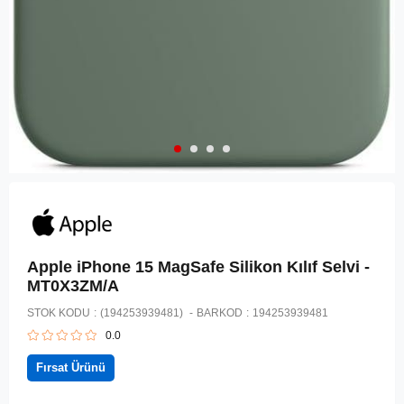
Apple iPhone 15 MagSafe Silikon Kılıf Selvi -
MT0X3ZM/A
STOK KODU
(194253939481)
BARKOD
:
194253939481
0.0
Fırsat Ürünü