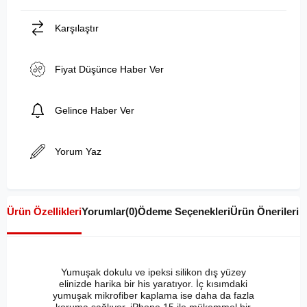
Karşılaştır
Fiyat Düşünce Haber Ver
Gelince Haber Ver
Yorum Yaz
Ürün Özellikleri
Yorumlar
(0)
Ödeme Seçenekleri
Ürün Önerileri
Yumuşak dokulu ve ipeksi silikon dış yüzey
elinizde harika bir his yaratıyor. İç kısımdaki
yumuşak mikrofiber kaplama ise daha da fazla
koruma sağlıyor. iPhone 15 ile mükemmel bir