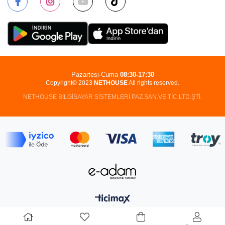
Pazartesi-Cuma
08:30-17:30
Copyright© 2023
NETHOUSE
All rights reserved.
NETHOUSE BİLGİSAYAR SİSTEMLERİ PAZ.SAN.VE TİC.LTD.ŞTİ.