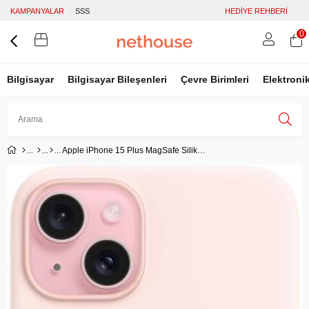
KAMPANYALAR
SSS
HEDİYE REHBERİ
0
Bilgisayar
Bilgisayar Bileşenleri
Çevre Birimleri
Elektroni
Apple iPhone 15 Plus MagSafe Silikon Kılıf Uçuk Pembe - MT143ZM/A
Üye Girişi
Üye Ol
Facebook İle Bağlan
Google İle Bağlan