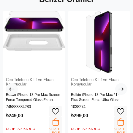
Cep Telefonu Kılıf ve Ekran
Cep Telefonu Kılıf ve Ekran
Koruyucular
Koruyucular
Belkin iPhone 13 Pro Max Screen
Belkin iPhone 13 Pro Max / 14
Force Tempered Glass Ekran
Plus Screen Force Ultra Glass
Koruyucu - OvaO70ZZ
Ekran Koruyucu - Ova079ZZ
745883834280
1038274
₺249,00
₺299,00
ÜCRETSIZ KARGO
ÜCRETSIZ KARGO
SEPETE
SEPETE
EKLE
EKLE