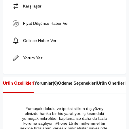
Karşılaştır
Fiyat Düşünce Haber Ver
Gelince Haber Ver
Yorum Yaz
Ürün Özellikleri
Yorumlar
(0)
Ödeme Seçenekleri
Ürün Önerileri
Yumuşak dokulu ve ipeksi silikon dış yüzey
elinizde harika bir his yaratıyor. İç kısımdaki
yumuşak mikrofiber kaplama ise daha da fazla
koruma sağlıyor. iPhone 15 ile mükemmel bir
şekilde hizalanan yerleşik mıknatıslar sayesinde,