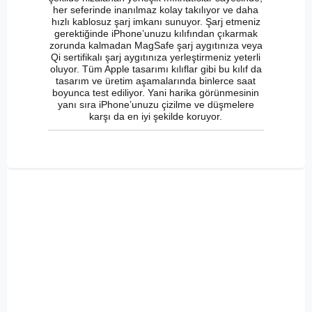
her seferinde inanılmaz kolay takılıyor ve daha
hızlı kablosuz şarj imkanı sunuyor. Şarj etmeniz
gerektiğinde iPhone’unuzu kılıfından çıkarmak
zorunda kalmadan MagSafe şarj aygıtınıza veya
Qi sertifikalı şarj aygıtınıza yerleştirmeniz yeterli
oluyor. Tüm Apple tasarımı kılıflar gibi bu kılıf da
tasarım ve üretim aşamalarında binlerce saat
boyunca test ediliyor. Yani harika görünmesinin
yanı sıra iPhone’unuzu çizilme ve düşmelere
karşı da en iyi şekilde koruyor.