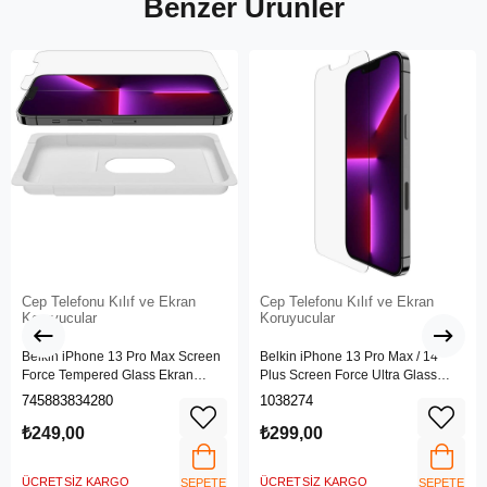
Benzer Ürünler
Cep Telefonu Kılıf ve Ekran
Cep Telefonu Kılıf ve Ekran
Koruyucular
Koruyucular
Belkin iPhone 13 Pro Max Screen
Belkin iPhone 13 Pro Max / 14
Force Tempered Glass Ekran
Plus Screen Force Ultra Glass
Koruyucu - OvaO70ZZ
Ekran Koruyucu - Ova079ZZ
745883834280
1038274
₺249,00
₺299,00
ÜCRETSIZ KARGO
ÜCRETSIZ KARGO
SEPETE
SEPETE