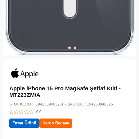
Apple iPhone 15 Pro MagSafe Şeffaf Kılıf -
MT223ZM/A
STOK KODU
(194253940326)
BARKOD
:
194253940326
0.0
Fırsat Ürünü
Kargo Bedava