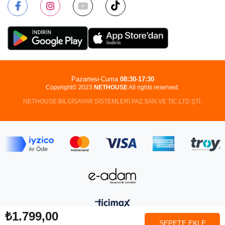
Pazartesi-Cuma
08:30-17:30
Copyright© 2023
NETHOUSE
All rights reserved.
NETHOUSE BİLGİSAYAR SİSTEMLERİ PAZ.SAN.VE TİC.LTD.ŞTİ.
₺1.799,00