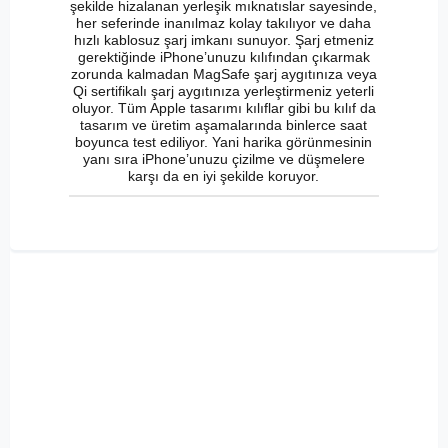
şekilde hizalanan yerleşik mıknatıslar sayesinde,
her seferinde inanılmaz kolay takılıyor ve daha
hızlı kablosuz şarj imkanı sunuyor. Şarj etmeniz
gerektiğinde iPhone’unuzu kılıfından çıkarmak
zorunda kalmadan MagSafe şarj aygıtınıza veya
Qi sertifikalı şarj aygıtınıza yerleştirmeniz yeterli
oluyor. Tüm Apple tasarımı kılıflar gibi bu kılıf da
tasarım ve üretim aşamalarında binlerce saat
boyunca test ediliyor. Yani harika görünmesinin
yanı sıra iPhone’unuzu çizilme ve düşmelere
karşı da en iyi şekilde koruyor.