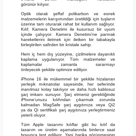
görünür kılıyor.
Optik olarak şeffaf polikarbon ve esnek
malzemelerin karışımından üretildiği için tuşların
üzerine tam oturarak rahat bir kullanım sağlıyor.
Kılıf, Kamera Denetimi ile kusursuz bir uyum
içinde çalışıyor. Kamera Denetimi’ne parmak
hareketlerini iletmek için iletken bir tabakayla
birleştirilen safirden bir kristale sahip.
Hem iç hem dış yüzeyine, çizilmelere dayanıklı
kaplama uygulanıyor. Tüm malzemeler ve
kaplamalar zamanla sararmayı
önleyecek şekilde optimize ediliyor.
iPhone 16 ile mükemmel bir şekilde hizalanan
yerleşik mıknatıslar sayesinde, her seferinde
inanılmaz kolay takılıyor ve daha hızlı kablosuz
şarj imkanı sunuyor. Şarj etmeniz gerektiğinde
iPhone’unuzu kılıfından çıkarmak zorunda
kalmadan MagSafe şarj aygıtınıza veya Qi2
ya da Qi sertifikalı şarj aygıtınıza yerleştirmeniz
yeterli oluyor.
Tüm Apple tasarımı kılıflar gibi bu kılıf da
tasarım ve üretim aşamalarında binlerce saat
boyunca test ediliyor. Yani harika görünmesinin