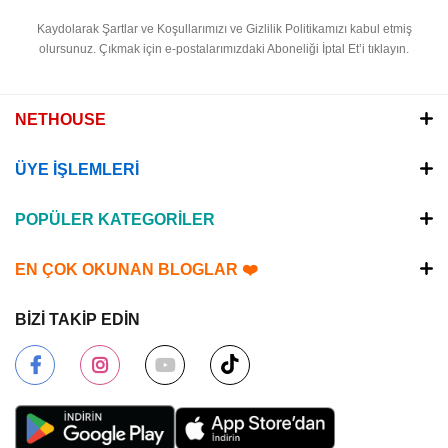
Kaydolarak Şartlar ve Koşullarımızı ve Gizlilik Politikamızı kabul etmiş
olursunuz.
Çıkmak için e-postalarımızdaki Aboneliği İptal Et’i tıklayın.
NETHOUSE
ÜYE İŞLEMLERİ
POPÜLER KATEGORİLER
EN ÇOK OKUNAN BLOGLAR ❤️
BİZİ TAKİP EDİN