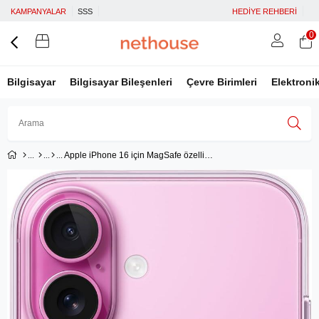
KAMPANYALAR
SSS
HEDİYE REHBERİ
0
Bilgisayar
Bilgisayar Bileşenleri
Çevre Birimleri
Elektroni
Apple iPhone 16 için MagSafe özellikli Şeffaf Kılıf ​​​​​​​
Üye Girişi
Üye Ol
Facebook İle Bağlan
Google İle Bağlan