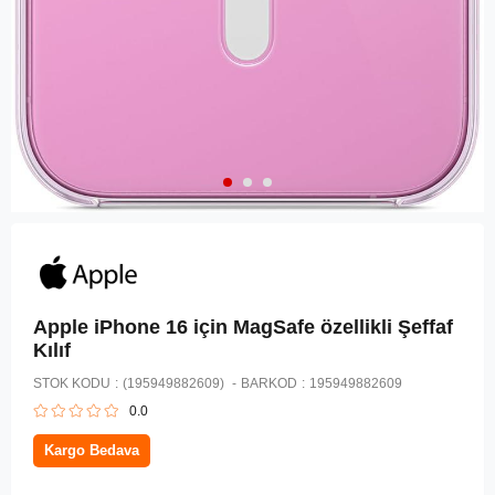
Apple iPhone 16 için MagSafe özellikli Şeffaf
Kılıf ​​​​​​​
STOK KODU
(195949882609)
BARKOD
:
195949882609
0.0
Kargo Bedava