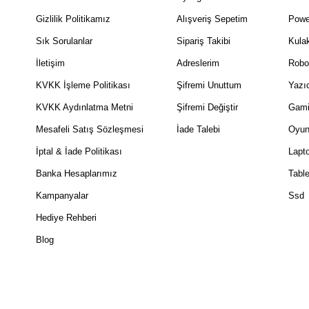
Gizlilik Politikamız
Alışveriş Sepetim
Powe
Sık Sorulanlar
Sipariş Takibi
Kulak
İletişim
Adreslerim
Robo
KVKK İşleme Politikası
Şifremi Unuttum
Yazıc
KVKK Aydınlatma Metni
Şifremi Değiştir
Gami
Mesafeli Satış Sözleşmesi
İade Talebi
Oyun
İptal & İade Politikası
Lapt
Banka Hesaplarımız
Table
Kampanyalar
Ssd
Hediye Rehberi
Blog