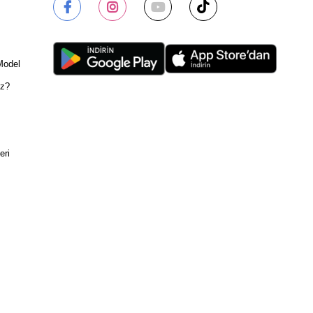
Model
ız?
eri