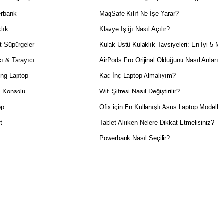
rbank
MagSafe Kılıf Ne İşe Yarar?
lık
Klavye Işığı Nasıl Açılır?
t Süpürgeler
Kulak Üstü Kulaklık Tavsiyeleri: En İyi 5 
ı & Tarayıcı
AirPods Pro Orijinal Olduğunu Nasıl Anlar
ng Laptop
Kaç İnç Laptop Almalıyım?
 Konsolu
Wifi Şifresi Nasıl Değiştirilir?
op
Ofis için En Kullanışlı Asus Laptop Modell
t
Tablet Alırken Nelere Dikkat Etmelisiniz?
Powerbank Nasıl Seçilir?