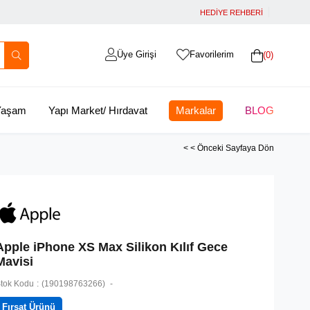
HEDİYE REHBERİ
Üye Girişi
Favorilerim
0
 Yaşam
Yapı Market/ Hırdavat
Markalar
BLOG
< < Önceki Sayfaya Dön
Apple iPhone XS Max Silikon Kılıf Gece
Mavisi
tok Kodu
(190198763266)
Fırsat Ürünü