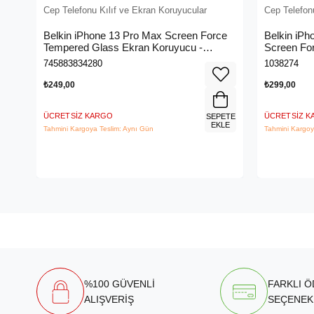
Cep Telefonu Kılıf ve Ekran Koruyucular
Cep Telefon
Belkin iPhone 13 Pro Max Screen Force
Belkin iPh
Tempered Glass Ekran Koruyucu -
Screen For
OvaO70ZZ
Koruyucu 
745883834280
1038274
₺249,00
₺299,00
ÜCRETSIZ KARGO
ÜCRETSIZ 
SEPETE
EKLE
Tahmini Kargoya Teslim: Aynı Gün
Tahmini Kargoy
%100 GÜVENLİ
FARKLI 
ALIŞVERİŞ
SEÇENEK