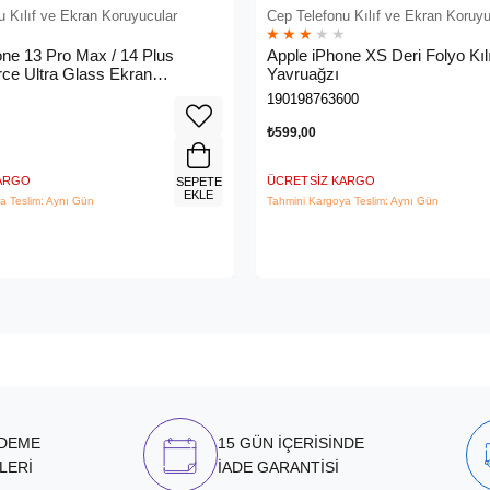
u Kılıf ve Ekran Koruyucular
Cep Telefonu Kılıf ve Ekran Koruyu
★
★
★
★
★
one 13 Pro Max / 14 Plus
Apple iPhone XS Deri Folyo Kılı
ce Ultra Glass Ekran
Yavruağzı
- Ova079ZZ
190198763600
₺599,00
KARGO
ÜCRETSIZ KARGO
SEPETE
EKLE
a Teslim: Aynı Gün
Tahmini Kargoya Teslim: Aynı Gün
ÖDEME
15 GÜN İÇERİSİNDE
LERİ
İADE GARANTİSİ