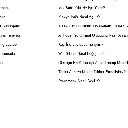
rbank
MagSafe Kılıf Ne İşe Yarar?
lık
Klavye Işığı Nasıl Açılır?
t Süpürgeler
Kulak Üstü Kulaklık Tavsiyeleri: En İyi 5 
ı & Tarayıcı
AirPods Pro Orijinal Olduğunu Nasıl Anlar
ng Laptop
Kaç İnç Laptop Almalıyım?
 Konsolu
Wifi Şifresi Nasıl Değiştirilir?
op
Ofis için En Kullanışlı Asus Laptop Modell
t
Tablet Alırken Nelere Dikkat Etmelisiniz?
Powerbank Nasıl Seçilir?