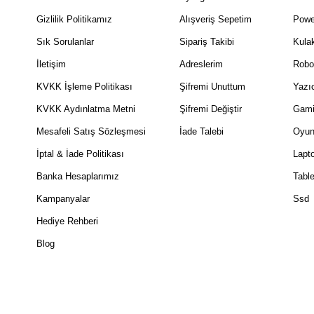
Gizlilik Politikamız
Alışveriş Sepetim
Powe
Sık Sorulanlar
Sipariş Takibi
Kulak
İletişim
Adreslerim
Robo
KVKK İşleme Politikası
Şifremi Unuttum
Yazıc
KVKK Aydınlatma Metni
Şifremi Değiştir
Gami
Mesafeli Satış Sözleşmesi
İade Talebi
Oyun
İptal & İade Politikası
Lapt
Banka Hesaplarımız
Table
Kampanyalar
Ssd
Hediye Rehberi
Blog