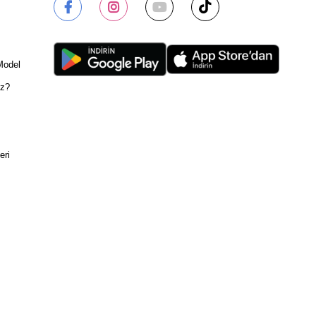
Model
ız?
eri