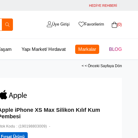
HEDİYE REHBERİ
Üye Girişi
Favorilerim
0
 Yaşam
Yapı Market/ Hırdavat
Markalar
BLOG
< < Önceki Sayfaya Dön
Apple iPhone XS Max Silikon Kılıf Kum
Pembesi
tok Kodu
(190198803009)
Fırsat Ürünü