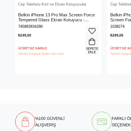
Cep Telefonu Kılıf ve Ekran Koruyucular
Cep Telefon
Belkin iPhone 13 Pro Max Screen Force
Belkin iPh
Tempered Glass Ekran Koruyucu -
Screen For
OvaO70ZZ
Koruyucu 
745883834280
1038274
₺249,00
₺299,00
ÜCRETSIZ KARGO
ÜCRETSIZ 
SEPETE
EKLE
Tahmini Kargoya Teslim: Aynı Gün
Tahmini Kargoy
%100 GÜVENLİ
FARKLI 
ALIŞVERİŞ
SEÇENEK