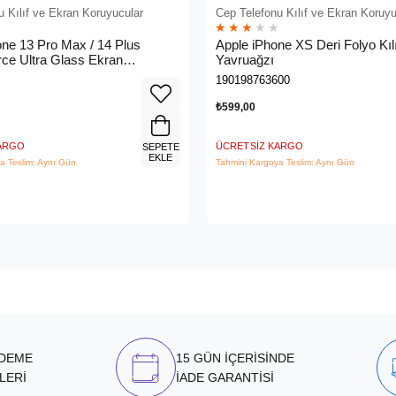
u Kılıf ve Ekran Koruyucular
Cep Telefonu Kılıf ve Ekran Koruyu
★
★
★
★
★
one 13 Pro Max / 14 Plus
Apple iPhone XS Deri Folyo Kılı
ce Ultra Glass Ekran
Yavruağzı
- Ova079ZZ
190198763600
₺599,00
KARGO
ÜCRETSIZ KARGO
SEPETE
EKLE
a Teslim: Aynı Gün
Tahmini Kargoya Teslim: Aynı Gün
ÖDEME
15 GÜN İÇERİSİNDE
LERİ
İADE GARANTİSİ