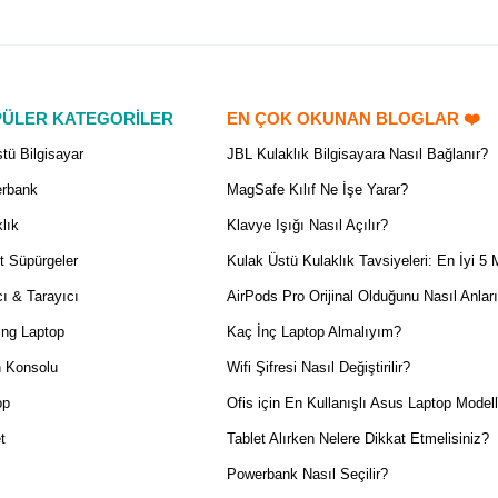
ÜLER KATEGORİLER
EN ÇOK OKUNAN BLOGLAR ❤️
tü Bilgisayar
JBL Kulaklık Bilgisayara Nasıl Bağlanır?
rbank
MagSafe Kılıf Ne İşe Yarar?
lık
Klavye Işığı Nasıl Açılır?
t Süpürgeler
Kulak Üstü Kulaklık Tavsiyeleri: En İyi 5 
ı & Tarayıcı
AirPods Pro Orijinal Olduğunu Nasıl Anlar
ng Laptop
Kaç İnç Laptop Almalıyım?
 Konsolu
Wifi Şifresi Nasıl Değiştirilir?
op
Ofis için En Kullanışlı Asus Laptop Modell
t
Tablet Alırken Nelere Dikkat Etmelisiniz?
Powerbank Nasıl Seçilir?