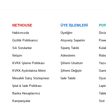
NETHOUSE
ÜYE İŞLEMLERİ
POP
Hakkımızda
Üyeliğim
Dizüs
Gizlilik Politikamız
Alışveriş Sepetim
Powe
Sık Sorulanlar
Sipariş Takibi
Kulak
İletişim
Adreslerim
Robo
KVKK İşleme Politikası
Şifremi Unuttum
Yazıc
KVKK Aydınlatma Metni
Şifremi Değiştir
Gami
Mesafeli Satış Sözleşmesi
İade Talebi
Oyun
İptal & İade Politikası
Lapt
Banka Hesaplarımız
Table
Kampanyalar
Ssd