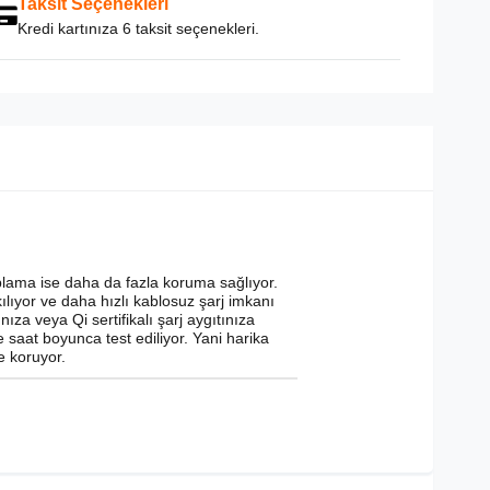
Taksit Seçenekleri
Kredi kartınıza 6 taksit seçenekleri.
aplama ise daha da fazla koruma sağlıyor.
lıyor ve daha hızlı kablosuz şarj imkanı
a veya Qi sertifikalı şarj aygıtınıza
e saat boyunca test ediliyor. Yani harika
e koruyor.