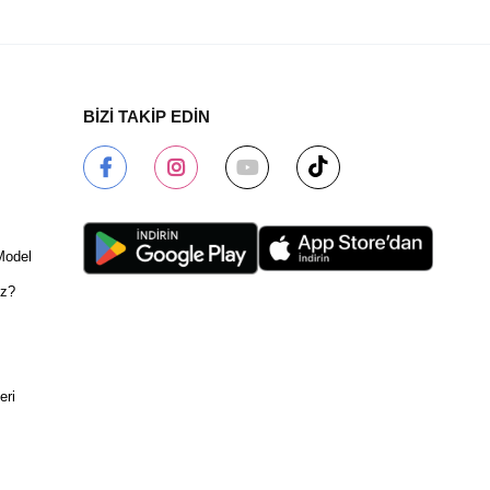
BİZİ TAKİP EDİN
Model
ız?
eri