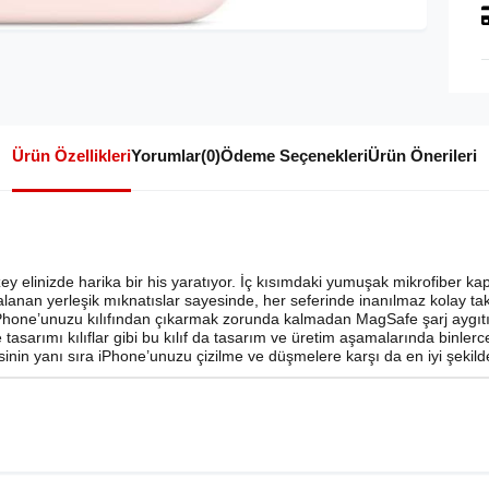
Ürün Özellikleri
Yorumlar
(0)
Ödeme Seçenekleri
Ürün Önerileri
ey elinizde harika bir his yaratıyor. İç kısımdaki yumuşak mikrofiber k
lanan yerleşik mıknatıslar sayesinde, her seferinde inanılmaz kolay takı
Phone’unuzu kılıfından çıkarmak zorunda kalmadan MagSafe şarj aygıtınız
 tasarımı kılıflar gibi bu kılıf da tasarım ve üretim aşamalarında binlerc
nin yanı sıra iPhone’unuzu çizilme ve düşmelere karşı da en iyi şekild