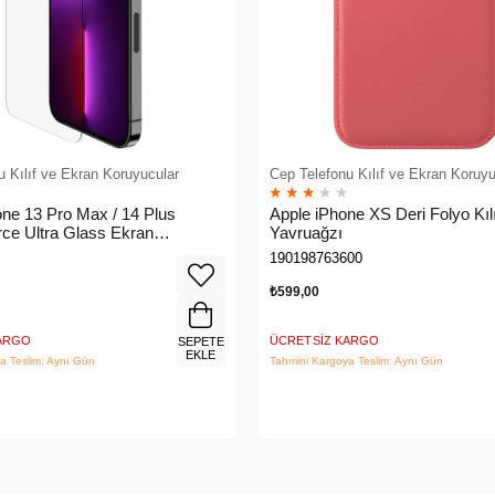
u Kılıf ve Ekran Koruyucular
Cep Telefonu Kılıf ve Ekran Koruyu
★
★
★
★
★
one 13 Pro Max / 14 Plus
Apple iPhone XS Deri Folyo Kılı
ce Ultra Glass Ekran
Yavruağzı
- Ova079ZZ
190198763600
₺599,00
KARGO
ÜCRETSIZ KARGO
SEPETE
EKLE
a Teslim: Aynı Gün
Tahmini Kargoya Teslim: Aynı Gün