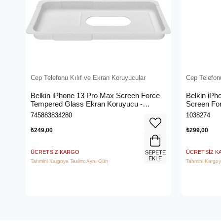
Cep Telefonu Kılıf ve Ekran Koruyucular
Cep Telefon
Belkin iPhone 13 Pro Max Screen Force
Belkin iPh
Tempered Glass Ekran Koruyucu -
Screen For
OvaO70ZZ
Koruyucu 
745883834280
1038274
₺249,00
₺299,00
ÜCRETSIZ KARGO
ÜCRETSIZ 
SEPETE
EKLE
Tahmini Kargoya Teslim: Aynı Gün
Tahmini Kargoy