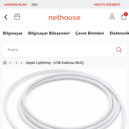
KAMPANYALAR
SSS
HEDİYE REHBERİ
0
Bilgisayar
Bilgisayar Bileşenleri
Çevre Birimleri
Elektroni
Apple Lightning - USB Kablosu MUQW3ZM/A 1 Metre
Üye Girişi
Üye Ol
Facebook İle Bağlan
Google İle Bağlan