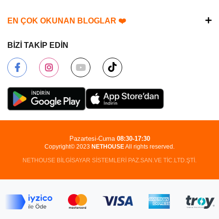
EN ÇOK OKUNAN BLOGLAR ❤️
BİZİ TAKİP EDİN
Pazartesi-Cuma
08:30-17:30
Copyright© 2023
NETHOUSE
All rights reserved.
NETHOUSE BİLGİSAYAR SİSTEMLERİ PAZ.SAN.VE TİC.LTD.ŞTİ.