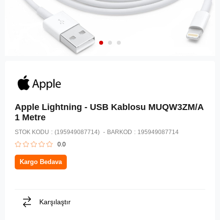
Apple Lightning - USB Kablosu MUQW3ZM/A
1 Metre
STOK KODU
(195949087714)
BARKOD
:
195949087714
0.0
Kargo Bedava
Karşılaştır