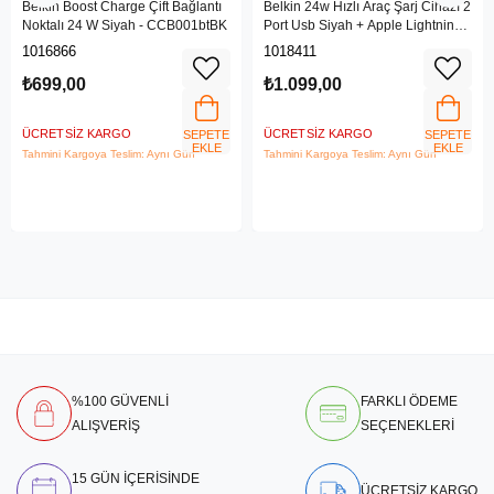
Belkin Boost Charge Çift Bağlantı
Belkin 24w Hızlı Araç Şarj Cihazı 2
Noktalı 24 W Siyah - CCB001btBK
Port Usb Siyah + Apple Lightning
Kablo
1016866
1018411
₺699,00
₺1.099,00
ÜCRETSIZ KARGO
ÜCRETSIZ KARGO
SEPETE
SEPETE
EKLE
EKLE
Tahmini Kargoya Teslim: Aynı Gün
Tahmini Kargoya Teslim: Aynı Gün
%100 GÜVENLİ
FARKLI ÖDEME
ALIŞVERİŞ
SEÇENEKLERİ
15 GÜN İÇERİSİNDE
ÜCRETSİZ KARGO