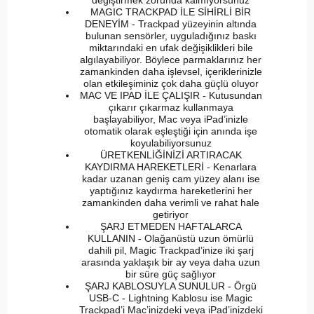
değiştirmek zorunda kalmıyorsunuz
MAGIC TRACKPAD İLE SİHİRLİ BİR
DENEYİM - Trackpad yüzeyinin altında
bulunan sensörler, uyguladığınız baskı
miktarındaki en ufak değişiklikleri bile
algılayabiliyor. Böylece parmaklarınız her
zamankinden daha işlevsel, içeriklerinizle
olan etkileşiminiz çok daha güçlü oluyor
MAC VE IPAD İLE ÇALIŞIR - Kutusundan
çıkarır çıkarmaz kullanmaya
başlayabiliyor, Mac veya iPad’inizle
otomatik olarak eşleştiği için anında işe
koyulabiliyorsunuz
ÜRETKENLİĞİNİZİ ARTIRACAK
KAYDIRMA HAREKETLERİ - Kenarlara
kadar uzanan geniş cam yüzey alanı ise
yaptığınız kaydırma hareketlerini her
zamankinden daha verimli ve rahat hale
getiriyor
ŞARJ ETMEDEN HAFTALARCA
KULLANIN - Olağanüstü uzun ömürlü
dahili pil, Magic Trackpad’inize iki şarj
arasında yaklaşık bir ay veya daha uzun
bir süre güç sağlıyor
ŞARJ KABLOSUYLA SUNULUR - Örgü
USB-C - Lightning Kablosu ise Magic
Trackpad’i Mac’inizdeki veya iPad’inizdeki