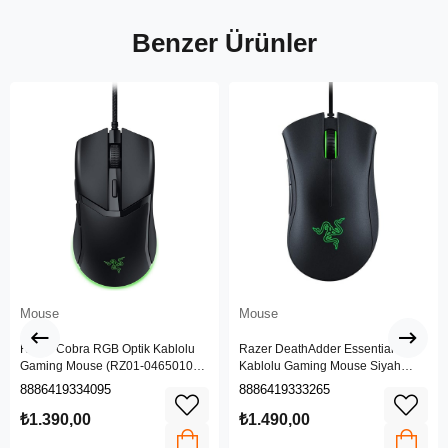
Benzer Ürünler
Mouse
Mouse
Razer Cobra RGB Optik Kablolu
Razer DeathAdder Essential
Gaming Mouse (RZ01-04650100-
Kablolu Gaming Mouse Siyah
R3M1)
(RZ01-03850100-R3M1)
8886419334095
8886419333265
₺1.390,00
₺1.490,00