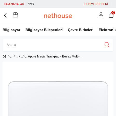
KAMPANYALAR
SSS
HEDİYE REHBERİ
0
Bilgisayar
Bilgisayar Bileşenleri
Çevre Birimleri
Elektroni
Apple Magic Trackpad - Beyaz Multi-Touch Yüzey MK2D3TU/A
Üye Girişi
Üye Ol
Facebook İle Bağlan
Google İle Bağlan