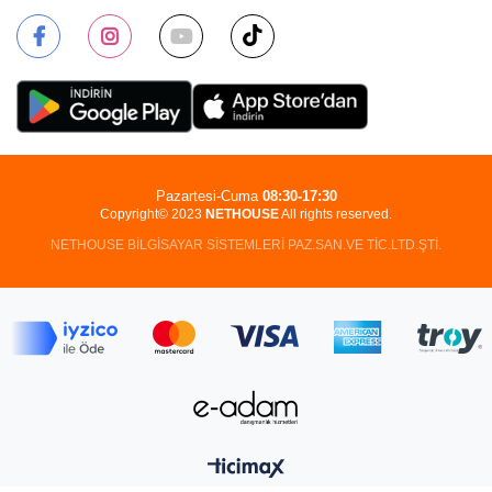
Pazartesi-Cuma
08:30-17:30
Copyright© 2023
NETHOUSE
All rights reserved.
NETHOUSE BİLGİSAYAR SİSTEMLERİ PAZ.SAN.VE TİC.LTD.ŞTİ.