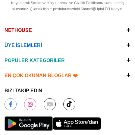
Kaydolarak Şartlar ve Koşullarımızı ve Gizlilik Politikamızı kabul etmiş
olursunuz.
Çıkmak için e-postalarımızdaki Aboneliği İptal Et’i tıklayın.
NETHOUSE
ÜYE İŞLEMLERİ
POPÜLER KATEGORİLER
EN ÇOK OKUNAN BLOGLAR ❤️
BİZİ TAKİP EDİN