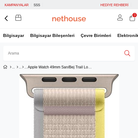
KAMPANYALAR
SSS
HEDİYE REHBERİ
0
Bilgisayar
Bilgisayar Bileşenleri
Çevre Birimleri
Elektroni
Apple Watch 49mm Sarı/Bej Trail Loop S/M Kayış MQEG3ZM/A
Üye Girişi
Üye Ol
Facebook İle Bağlan
Google İle Bağlan