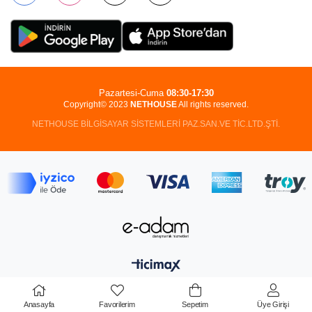
Pazartesi-Cuma
08:30-17:30
Copyright© 2023
NETHOUSE
All rights reserved.
NETHOUSE BİLGİSAYAR SİSTEMLERİ PAZ.SAN.VE TİC.LTD.ŞTİ.
Anasayfa
Favorilerim
Sepetim
Üye Girişi