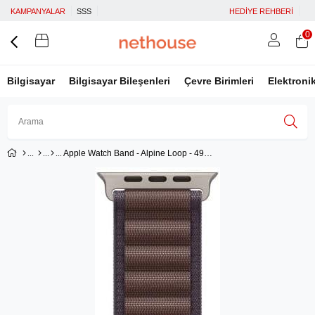
KAMPANYALAR
SSS
HEDİYE REHBERİ
0
Bilgisayar
Bilgisayar Bileşenleri
Çevre Birimleri
Elektroni
Apple Watch Band - Alpine Loop - 49 mm - Indigo - M
Üye Girişi
Üye Ol
Facebook İle Bağlan
Google İle Bağlan