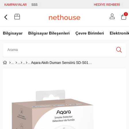
KAMPANYALAR
SSS
HEDİYE REHBERİ
0
Bilgisayar
Bilgisayar Bileşenleri
Çevre Birimleri
Elektroni
Aqara Akıllı Duman Sensörü SD-S01D (Apple Home Destekli)
Üye Girişi
Üye Ol
Facebook İle Bağlan
Google İle Bağlan