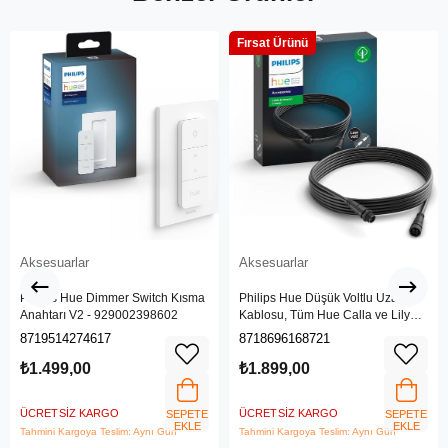
Fırsat Ürünü
Aksesuarlar
Aksesuarlar
Philips Hue Dimmer Switch Kısma
Philips Hue Düşük Voltlu Uzatma
Anahtarı V2 - 929002398602
Kablosu, Tüm Hue Calla ve Lily
Dış Mekan Lambaları için, 5 Metre
8719514274617
8718696168721
₺1.499,00
₺1.899,00
ÜCRETSIZ KARGO
ÜCRETSIZ KARGO
SEPETE
SEPETE
EKLE
EKLE
Tahmini Kargoya Teslim: Aynı Gün
Tahmini Kargoya Teslim: Aynı Gün