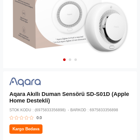
Aqara Akıllı Duman Sensörü SD-S01D (Apple
Home Destekli)
STOK KODU
(6975833356898)
BARKOD
:
6975833356898
0.0
Kargo Bedava