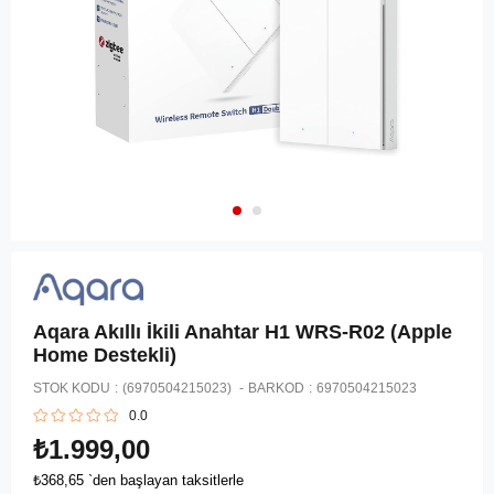
Aqara Akıllı İkili Anahtar H1 WRS-R02 (Apple
Home Destekli)
STOK KODU
(6970504215023)
BARKOD
:
6970504215023
0.0
₺1.999,00
₺368,65
`den başlayan taksitlerle