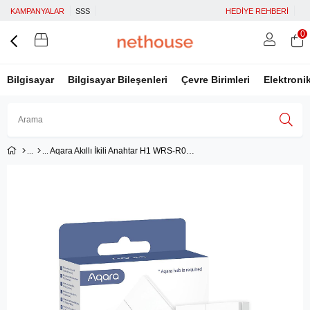
KAMPANYALAR
SSS
HEDİYE REHBERİ
0
Bilgisayar
Bilgisayar Bileşenleri
Çevre Birimleri
Elektroni
Aqara Akıllı İkili Anahtar H1 WRS-R02 (Apple Home Destekli)
Üye Girişi
Üye Ol
Facebook İle Bağlan
Google İle Bağlan