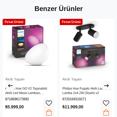
Benzer Ürünler
Fırsat Ürünü
Fırsat Ürünü
Akıllı Yaşam
Akıllı Yaşam
Philips Hue GO V2 Taşınabilir
Philips Hue Fugato Akıllı Led Spot
Akıllı Led Masa Lambası,
Lamba 2x4.2W (Siyah) v2
Bluetooth Özellikli, Beyaz ve
8718696173992
8720169319271
Renkli
₺5.999,00
₺11.999,00