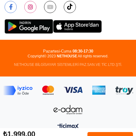
Pazartesi-Cuma
08:30-17:30
Copyright© 2023
NETHOUSE
All rights reserved.
NETHOUSE BİLGİSAYAR SİSTEMLERİ PAZ.SAN.VE TİC.LTD.ŞTİ.
₺1.999,00