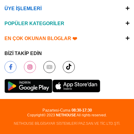
ÜYE İŞLEMLERİ
POPÜLER KATEGORİLER
EN ÇOK OKUNAN BLOGLAR ❤️
BİZİ TAKİP EDİN
Pazartesi-Cuma
08:30-17:30
Copyright© 2023
NETHOUSE
All rights reserved.
NETHOUSE BİLGİSAYAR SİSTEMLERİ PAZ.SAN.VE TİC.LTD.ŞTİ.