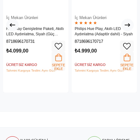
İç Mekan Ürünleri
İç Mekan Ürünleri
★
★
★
★
★
Hue Play Genişletme Paketi, Akıllı
Philips Hue Play, Akıllı LED
LED Aydınlatma, Siyah (Güç
Aydınlatma (Adaptör dahil) - Siyah
adaptörü dahil değildir)
8718696170731
8718696170717
₺4.099,00
₺4.999,00
ÜCRETSIZ KARGO
ÜCRETSIZ KARGO
SEPETE
SEPETE
EKLE
EKLE
Tahmini Kargoya Teslim: Aynı Gün
Tahmini Kargoya Teslim: Aynı Gün