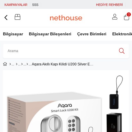
KAMPANYALAR
SSS
HEDİYE REHBERİ
0
Bilgisayar
Bilgisayar Bileşenleri
Çevre Birimleri
Elektroni
Aqara Akıllı Kapı Kilidi U200 Silver ‎EL-D02E (Apple Home Destekli)
Üye Girişi
Üye Ol
Facebook İle Bağlan
Google İle Bağlan