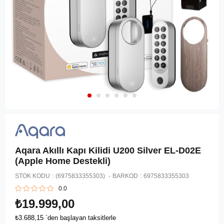
Aqara Akıllı Kapı Kilidi U200 Silver ‎EL-D02E
(Apple Home Destekli)
STOK KODU
(6975833355303)
BARKOD
:
6975833355303
0.0
₺19.999,00
₺3.688,15
`den başlayan taksitlerle