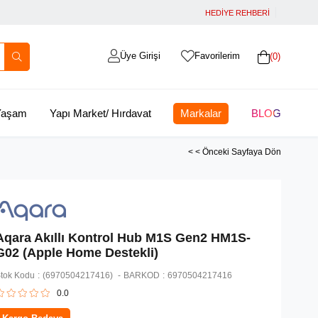
HEDİYE REHBERİ
Üye Girişi
Favorilerim
0
 Yaşam
Yapı Market/ Hırdavat
Markalar
BLOG
< < Önceki Sayfaya Dön
Aqara Akıllı Kontrol Hub M1S Gen2 HM1S-
G02 (Apple Home Destekli)
tok Kodu
(6970504217416)
BARKOD
:
6970504217416
0.0