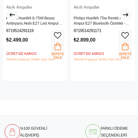
Akıllı Ampuller
Akıllı Ampuller
Philips HueWA 8-75W Beyaz
Philips HueWA 75w Renkli Akıllı
Ambiyans Akıllı E27 Led Ampul
Ampul E27 Bluetooth Özellikli -
Bluetooth Özellikli -
929002468801
8719514291119
8719514291171
929002468401
₺2.499,00
₺2.899,00
ÜCRETSIZ KARGO
ÜCRETSIZ KARGO
SEPETE
SEPETE
EKLE
EKLE
Tahmini Kargoya Teslim: Aynı Gün
Tahmini Kargoya Teslim: Aynı Gün
%100 GÜVENLİ
FARKLI ÖDEME
ALIŞVERİŞ
SEÇENEKLERİ