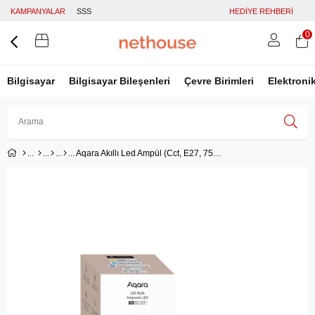
KAMPANYALAR
SSS
HEDİYE REHBERİ
0
Bilgisayar
Bilgisayar Bileşenleri
Çevre Birimleri
Elektroni
Aqara Akıllı Led Ampül (Cct, E27, 75W, 1100lm) T2 LB-L02E (Apple Home Destekli)
Üye Girişi
Üye Ol
Facebook İle Bağlan
Google İle Bağlan