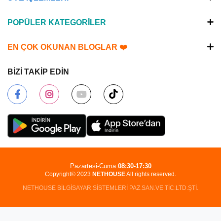
POPÜLER KATEGORİLER
EN ÇOK OKUNAN BLOGLAR ❤️
BİZİ TAKİP EDİN
Pazartesi-Cuma
08:30-17:30
Copyright© 2023
NETHOUSE
All rights reserved.
NETHOUSE BİLGİSAYAR SİSTEMLERİ PAZ.SAN.VE TİC.LTD.ŞTİ.