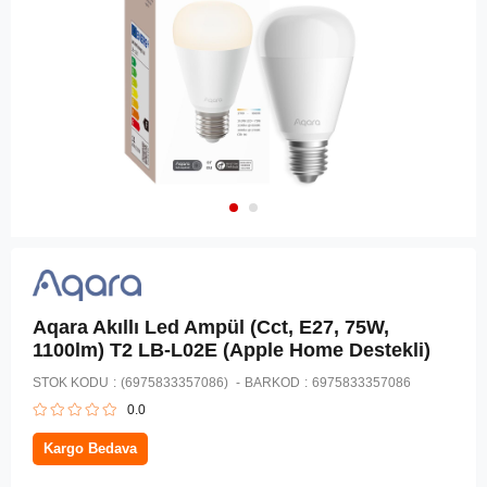
Aqara Akıllı Led Ampül (Cct, E27, 75W,
1100lm) T2 LB-L02E (Apple Home Destekli)
STOK KODU
(6975833357086)
BARKOD
:
6975833357086
0.0
Kargo Bedava