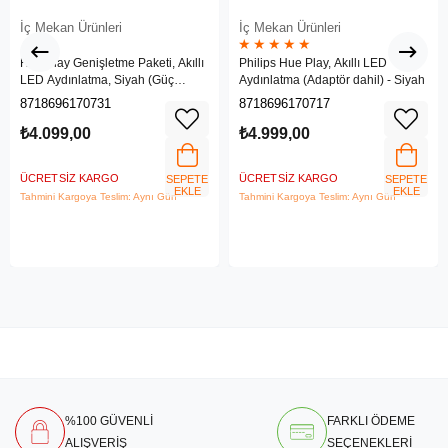
İç Mekan Ürünleri
İç Mekan Ürünleri
★
★
★
★
★
Hue Play Genişletme Paketi, Akıllı
Philips Hue Play, Akıllı LED
LED Aydınlatma, Siyah (Güç
Aydınlatma (Adaptör dahil) - Siyah
adaptörü dahil değildir)
8718696170731
8718696170717
₺4.099,00
₺4.999,00
ÜCRETSIZ KARGO
ÜCRETSIZ KARGO
SEPETE
SEPETE
EKLE
EKLE
Tahmini Kargoya Teslim: Aynı Gün
Tahmini Kargoya Teslim: Aynı Gün
%100 GÜVENLİ
FARKLI ÖDEME
ALIŞVERİŞ
SEÇENEKLERİ