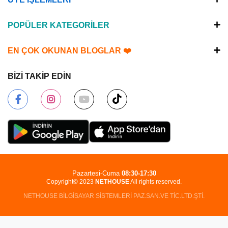
POPÜLER KATEGORİLER
EN ÇOK OKUNAN BLOGLAR ❤️
BİZİ TAKİP EDİN
Pazartesi-Cuma
08:30-17:30
Copyright© 2023
NETHOUSE
All rights reserved.
NETHOUSE BİLGİSAYAR SİSTEMLERİ PAZ.SAN.VE TİC.LTD.ŞTİ.