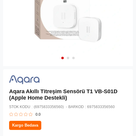
Aqara Akıllı Titreşim Sensörü T1 VB-S01D
(Apple Home Destekli)
STOK KODU
(6975833356560)
BARKOD
:
6975833356560
0.0
Kargo Bedava