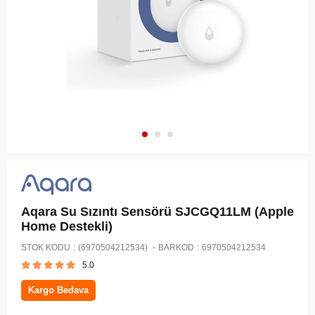
Aqara Su Sızıntı Sensörü SJCGQ11LM (Apple
Home Destekli)
STOK KODU
(6970504212534)
BARKOD
:
6970504212534
5.0
Kargo Bedava