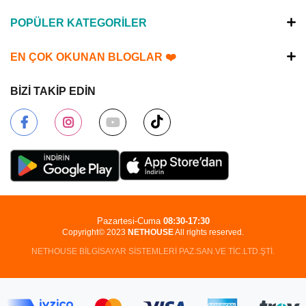
POPÜLER KATEGORİLER
EN ÇOK OKUNAN BLOGLAR ❤️
BİZİ TAKİP EDİN
Pazartesi-Cuma
08:30-17:30
Copyright© 2023
NETHOUSE
All rights reserved.
NETHOUSE BİLGİSAYAR SİSTEMLERİ PAZ.SAN.VE TİC.LTD.ŞTİ.