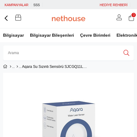
KAMPANYALAR
SSS
HEDİYE REHBERİ
0
Bilgisayar
Bilgisayar Bileşenleri
Çevre Birimleri
Elektroni
Aqara Su Sızıntı Sensörü SJCGQ11LM (Apple Home Destekli)
Üye Girişi
Üye Ol
Facebook İle Bağlan
Google İle Bağlan