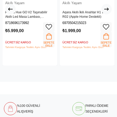
Akıllı Yaşam
Akıllı Yaşam
Philips Hue GO V2 Taşınabilir
Aqara Akıllı İkili Anahtar H1 WRS-
Akıllı Led Masa Lambası,
R02 (Apple Home Destekli)
Bluetooth Özellikli, Beyaz ve
8718696173992
6970504215023
Renkli
₺5.999,00
₺1.999,00
ÜCRETSIZ KARGO
ÜCRETSIZ KARGO
SEPETE
SEPETE
EKLE
EKLE
Tahmini Kargoya Teslim: Aynı Gün
Tahmini Kargoya Teslim: Aynı Gün
%100 GÜVENLİ
FARKLI ÖDEME
ALIŞVERİŞ
SEÇENEKLERİ