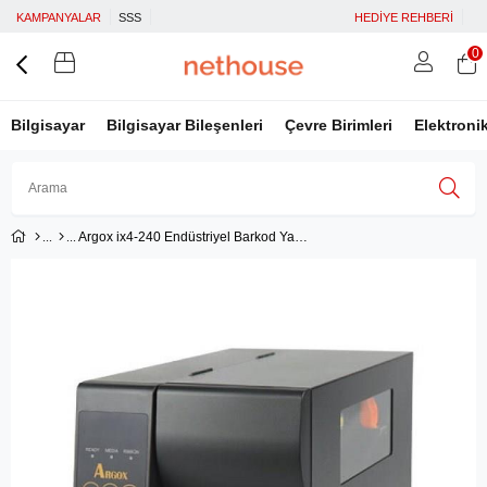
KAMPANYALAR
SSS
HEDİYE REHBERİ
0
Bilgisayar
Bilgisayar Bileşenleri
Çevre Birimleri
Elektroni
Argox ix4-240 Endüstriyel Barkod Yazıcı 203 Dpi
Üye Girişi
Üye Ol
Facebook İle Bağlan
Google İle Bağlan