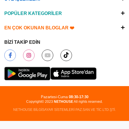
POPÜLER KATEGORİLER
EN ÇOK OKUNAN BLOGLAR ❤️
BİZİ TAKİP EDİN
Pazartesi-Cuma
08:30-17:30
Copyright© 2023
NETHOUSE
All rights reserved.
NETHOUSE BİLGİSAYAR SİSTEMLERİ PAZ.SAN.VE TİC.LTD.ŞTİ.