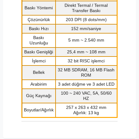
Direkt Termal / Termal
Baskı Yöntemi
Transfer Baskı
Çözünürlük
203 DPI (8 dots/mm)
Baskı Hızı
152 mm/saniye
Baskı
5 mm ~ 2.540 mm
Uzunluğu
Baskı Genişliği
25,4 mm ~ 108 mm
İşlemci
32 bit RISC işlemci
32 MB SDRAM, 16 MB Flash
Bellek
ROM
Arabirim
3 adet düğme ve 3 adet LED
100 ~ 240 VAC, 5A, 50/60
Güç Kaynağı
HZ
257 x 263 x 432 mm
Boyutlar/Ağırlık
Ağırlık: 13 kg