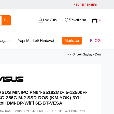
HEDİYE REHBERİ
Üye Girişi
Favorilerim
0
 Yaşam
Yapı Market/ Hırdavat
Markalar
BLOG
< < Önceki Sayfaya Dön
ASUS MINIPC PN64-S5192MD-i5-12500H-
8G-256G M.2 SSD-DOS-(KM YOK)-3YIL-
2xHDMI-DP-WiFi 6E-BT-VESA
tok Kodu
(90MS02G1-M00600)
BARKOD
:
4711387077986