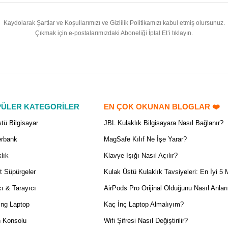
Kaydolarak Şartlar ve Koşullarımızı ve Gizlilik Politikamızı kabul etmiş olursunuz.
Çıkmak için e-postalarımızdaki Aboneliği İptal Et’i tıklayın.
ÜLER KATEGORİLER
EN ÇOK OKUNAN BLOGLAR ❤️
tü Bilgisayar
JBL Kulaklık Bilgisayara Nasıl Bağlanır?
rbank
MagSafe Kılıf Ne İşe Yarar?
lık
Klavye Işığı Nasıl Açılır?
t Süpürgeler
Kulak Üstü Kulaklık Tavsiyeleri: En İyi 5 
ı & Tarayıcı
AirPods Pro Orijinal Olduğunu Nasıl Anlar
ng Laptop
Kaç İnç Laptop Almalıyım?
 Konsolu
Wifi Şifresi Nasıl Değiştirilir?