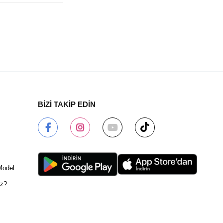
BİZİ TAKİP EDİN
Model
ız?