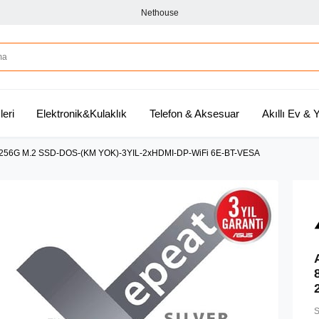
Nethouse
leri
Elektronik&Kulaklık
Telefon & Aksesuar
Akıllı Ev &
56G M.2 SSD-DOS-(KM YOK)-3YIL-2xHDMI-DP-WiFi 6E-BT-VESA
S