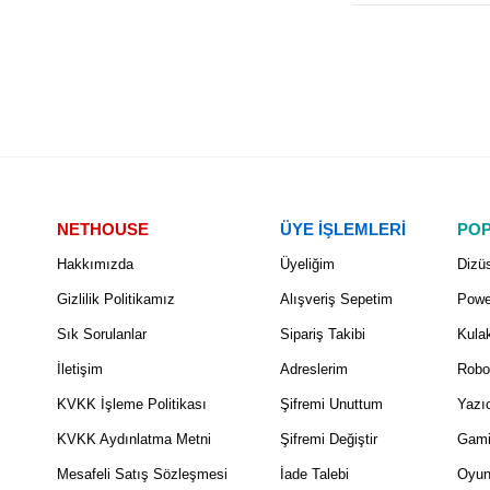
NETHOUSE
ÜYE İŞLEMLERİ
POP
Hakkımızda
Üyeliğim
Dizüs
Gizlilik Politikamız
Alışveriş Sepetim
Powe
Sık Sorulanlar
Sipariş Takibi
Kulak
İletişim
Adreslerim
Robo
KVKK İşleme Politikası
Şifremi Unuttum
Yazıc
KVKK Aydınlatma Metni
Şifremi Değiştir
Gami
Mesafeli Satış Sözleşmesi
İade Talebi
Oyun