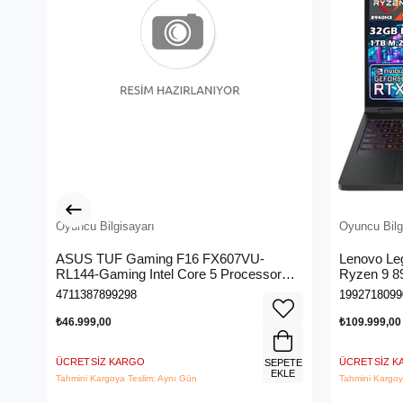
Oyuncu Bilgisayarı
Oyuncu Bilg
ASUS TUF Gaming F16 FX607VU-
Lenovo Le
RL144-Gaming Intel Core 5 Processor
Ryzen 9 8
210H 16GB 512GB SSD NVIDIA
5070 8gb 
4711387899298
1992718099
GeForce RTX 4050 6GB (140W) 144Hz
Panel 240H
16" FHD+ Freedos Taşınabilir Dizüstü
Dizüstü B
₺46.999,00
₺109.999,00
Bilgisayar
ÜCRETSIZ KARGO
ÜCRETSIZ 
SEPETE
EKLE
Tahmini Kargoya Teslim: Aynı Gün
Tahmini Kargoy