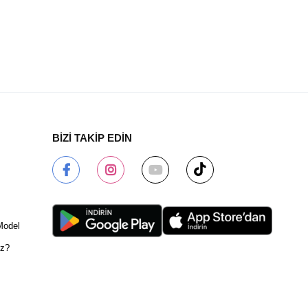
BİZİ TAKİP EDİN
Model
ız?