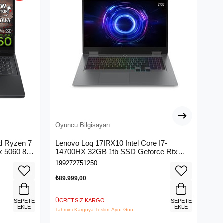
Oyuncu Bilgisayarı
Oyu
d Ryzen 7
Lenovo Loq 17IRX10 Intel Core I7-
Le
x 5060 8gb
14700HX 32GB 1tb SSD Geforce Rtx
Ry
l 165Hz
5070 8gb (115W) 17.3" Fhd IPS Panel
50
199272751250
199
165Hz Freedos Taşınabilir Bilgisayar
(2
83JH00BCTR
Fre
₺89.999,00
₺99
83
ÜCRETSIZ KARGO
ÜCR
SEPETE
SEPETE
EKLE
EKLE
Tahmini Kargoya Teslim: Aynı Gün
Tahm