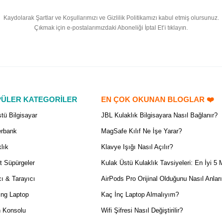
Kaydolarak Şartlar ve Koşullarımızı ve Gizlilik Politikamızı kabul etmiş olursunuz.
Çıkmak için e-postalarımızdaki Aboneliği İptal Et’i tıklayın.
ÜLER KATEGORİLER
EN ÇOK OKUNAN BLOGLAR ❤️
tü Bilgisayar
JBL Kulaklık Bilgisayara Nasıl Bağlanır?
rbank
MagSafe Kılıf Ne İşe Yarar?
lık
Klavye Işığı Nasıl Açılır?
t Süpürgeler
Kulak Üstü Kulaklık Tavsiyeleri: En İyi 5 
ı & Tarayıcı
AirPods Pro Orijinal Olduğunu Nasıl Anlar
ng Laptop
Kaç İnç Laptop Almalıyım?
 Konsolu
Wifi Şifresi Nasıl Değiştirilir?