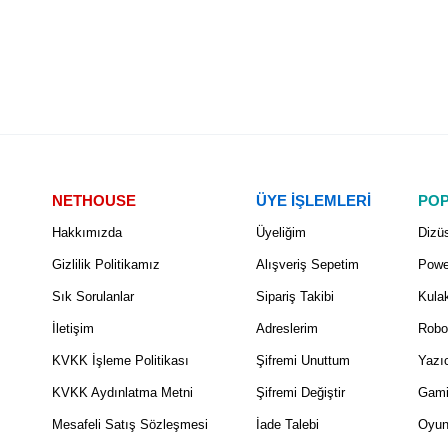
NETHOUSE
ÜYE İŞLEMLERİ
POP
Hakkımızda
Üyeliğim
Dizüs
Gizlilik Politikamız
Alışveriş Sepetim
Powe
Sık Sorulanlar
Sipariş Takibi
Kulak
İletişim
Adreslerim
Robo
KVKK İşleme Politikası
Şifremi Unuttum
Yazıc
KVKK Aydınlatma Metni
Şifremi Değiştir
Gami
Mesafeli Satış Sözleşmesi
İade Talebi
Oyun