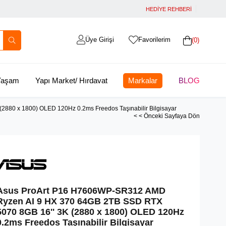
HEDİYE REHBERİ
Üye Girişi
Favorilerim
0
 Yaşam
Yapı Market/ Hırdavat
Markalar
BLOG
80 x 1800) OLED 120Hz 0.2ms Freedos Taşınabilir Bilgisayar
< < Önceki Sayfaya Dön
Asus ProArt P16 H7606WP-SR312 AMD
Ryzen AI 9 HX 370 64GB 2TB SSD RTX
5070 8GB 16'' 3K (2880 x 1800) OLED 120Hz
0.2ms Freedos Taşınabilir Bilgisayar