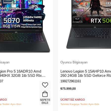
isayarı
Oyuncu Bilgisayarı
gion Pro 5 16ADR10 Amd
Lenovo Legion 5 15AHP10 Am
940HX 32GB 1tb SSD Rtx
260 24GB 1tb SSD Geforce Rt
16" Wqxga (2560X1600) IPS
(115W) 15.3" Wuxga IPS Pane
07
199272961161
z 115W Freedos Taşınabilir
Freedos Taşınabilir Bilgisayar
ilgisayar 83LT0046TR
83M00070TR
₺75.999,00
KARGO
ÜCRETSIZ KARGO
SEPETE
EKLE
a Teslim: Aynı Gün
Tahmini Kargoya Teslim: Aynı Gün