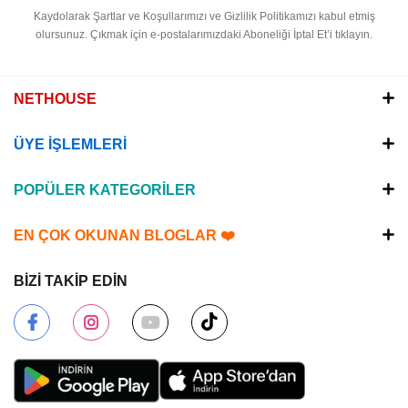
Kaydolarak Şartlar ve Koşullarımızı ve Gizlilik Politikamızı kabul etmiş
olursunuz.
Çıkmak için e-postalarımızdaki Aboneliği İptal Et’i tıklayın.
NETHOUSE
ÜYE İŞLEMLERİ
POPÜLER KATEGORİLER
EN ÇOK OKUNAN BLOGLAR ❤️
BİZİ TAKİP EDİN