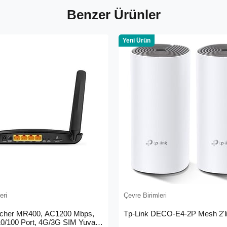
Benzer Ürünler
Yeni Ürün
eri
Çevre Birimleri
rcher MR400, AC1200 Mbps,
Tp-Link DECO-E4-2P Mesh 2'li
 10/100 Port, 4G/3G SIM Yuvası,