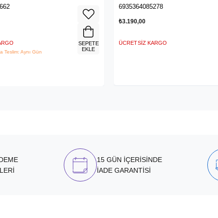
4G LTE Router
662
6935364085278
₺3.190,00
KARGO
ÜCRETSIZ KARGO
SEPETE
EKLE
a Teslim: Aynı Gün
ÖDEME
15 GÜN İÇERİSİNDE
LERİ
İADE GARANTİSİ