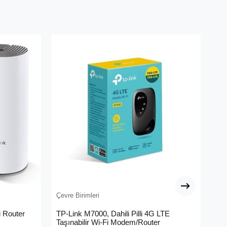
Çevre Birimleri
Çev
 Router
TP-Link M7000, Dahili Pilli 4G LTE
ME
Taşınabilir Wi-Fi Modem/Router
Me