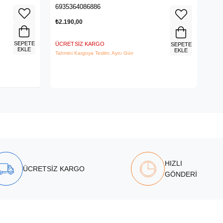
6935364086886
695
₺2.190,00
₺3.
SEPETE
ÜCRETSIZ KARGO
ÜCR
SEPETE
EKLE
EKLE
Tahmini Kargoya Teslim: Aynı Gün
Tahm
HIZLI
ÜCRETSİZ KARGO
GÖNDERİ