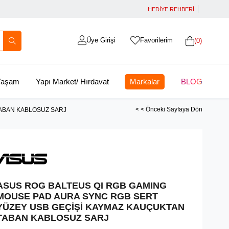
HEDİYE REHBERİ
Üye Girişi
Favorilerim
0
 Yaşam
Yapı Market/ Hırdavat
Markalar
BLOG
< < Önceki Sayfaya Dön
TABAN KABLOSUZ SARJ
ASUS ROG BALTEUS QI RGB GAMING
MOUSE PAD AURA SYNC RGB SERT
YÜZEY USB GEÇİŞİ KAYMAZ KAUÇUKTAN
TABAN KABLOSUZ SARJ