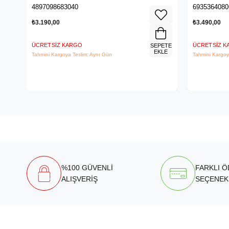
Kablosuz 
4897098683040
6935364080
₺3.190,00
₺3.490,00
ÜCRETSIZ KARGO
ÜCRETSIZ 
SEPETE
EKLE
Tahmini Kargoya Teslim: Aynı Gün
Tahmini Kargoy
%100 GÜVENLİ
FARKLI 
ALIŞVERİŞ
SEÇENEK