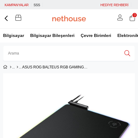
KAMPANYALAR
SSS
HEDİYE REHBERİ
0
Bilgisayar
Bilgisayar Bileşenleri
Çevre Birimleri
Elektroni
ASUS ROG BALTEUS RGB GAMING MOUSE PAD AURA SYNC RGB SERT YÜZEY USB GEÇİŞİ KAYMAZ KAUÇUKTAN TABAN
Üye Girişi
Üye Ol
Facebook İle Bağlan
Google İle Bağlan