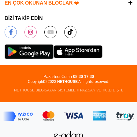
EN ÇOK OKUNAN BLOGLAR ❤️
BİZİ TAKİP EDİN
Pazartesi-Cuma
08:30-17:30
Copyright© 2023
NETHOUSE
All rights reserved.
NETHOUSE BİLGİSAYAR SİSTEMLERİ PAZ.SAN.VE TİC.LTD.ŞTİ.