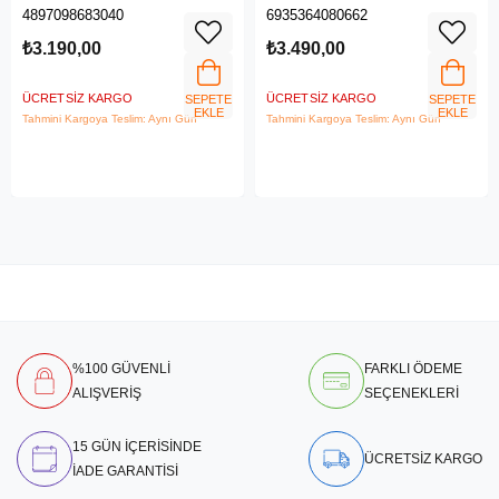
6 ROUTER
4G/3G SIM Yuvası, Kablosuz 4G
4897098683040
6935364080662
LTE Router
₺3.190,00
₺3.490,00
ÜCRETSIZ KARGO
ÜCRETSIZ KARGO
SEPETE
SEPETE
EKLE
EKLE
Tahmini Kargoya Teslim: Aynı Gün
Tahmini Kargoya Teslim: Aynı Gün
%100 GÜVENLİ
FARKLI ÖDEME
ALIŞVERİŞ
SEÇENEKLERİ
15 GÜN İÇERİSİNDE
ÜCRETSİZ KARGO
İADE GARANTİSİ