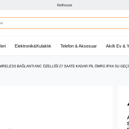
Nethouse
leri
Elektronik&Kulaklık
Telefon & Aksesuar
Akıllı Ev &
LESS BAĞLANTI ANC ÖZELLİĞİ 27 SAATE KADAR PİL ÖMRÜ IPX4 SU GEÇİR