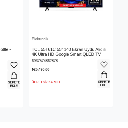
Elektronik
ttle -
TCL 55T61C 55" 140 Ekran Uydu Alıcılı
4K Ultra HD Google Smart QLED TV
6937574862878
₺25.490,00
SEPETE
ÜCRETSIZ KARGO
SEPETE
EKLE
EKLE