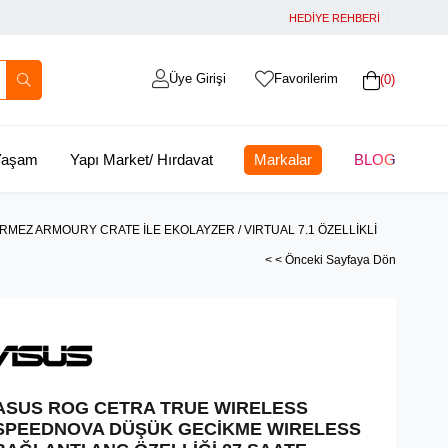
HEDİYE REHBERİ
Üye Girişi
Favorilerim
0
 Yaşam
Yapı Market/ Hırdavat
Markalar
BLOG
MEZ ARMOURY CRATE İLE EKOLAYZER / VIRTUAL 7.1 ÖZELLİKLİ
< < Önceki Sayfaya Dön
ASUS ROG CETRA TRUE WIRELESS
SPEEDNOVA DÜŞÜK GECİKME WIRELESS