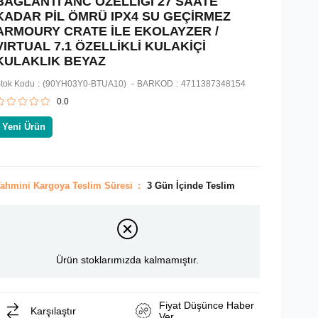
BAĞLANTI ANC ÖZELLİĞİ 27 SAATE
KADAR PİL ÖMRÜ IPX4 SU GEÇİRMEZ
ARMOURY CRATE İLE EKOLAYZER /
VIRTUAL 7.1 ÖZELLİKLİ KULAKİÇİ
KULAKLIK BEYAZ
tok Kodu
(90YH03Y0-BTUA10)
BARKOD
:
4711387348154
0.0
Yeni Ürün
ahmini Kargoya Teslim Süresi
:
3 Gün İçinde Teslim
Ürün stoklarımızda kalmamıştır.
Fiyat Düşünce Haber
Karşılaştır
Ver