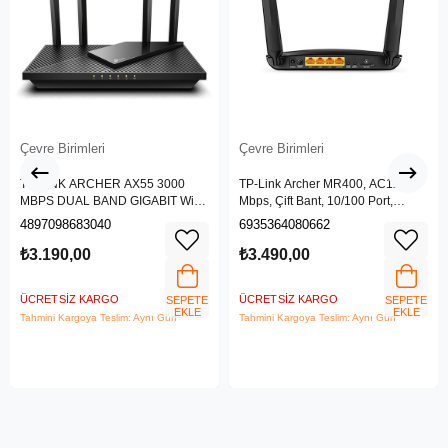
Çevre Birimleri
Çevre Birimleri
TP-LINK ARCHER AX55 3000
TP-Link Archer MR400, AC1200
MBPS DUAL BAND GIGABIT Wi-Fi
Mbps, Çift Bant, 10/100 Port,
6 ROUTER
4G/3G SIM Yuvası, Kablosuz 4G
4897098683040
6935364080662
LTE Router
₺3.190,00
₺3.490,00
ÜCRETSIZ KARGO
ÜCRETSIZ KARGO
SEPETE
SEPETE
EKLE
EKLE
Tahmini Kargoya Teslim: Aynı Gün
Tahmini Kargoya Teslim: Aynı Gün