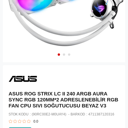
ASUS ROG STRIX LC II 240 ARGB AURA
SYNC RGB 120MM*2 ADRESLENEBİLİR RGB
FAN CPU SIVI SOĞUTUCUSU BEYAZ V3
STOK KODU
(90RC00E2-M0UAY4)
BARKOD
:
4711387120316
0.0