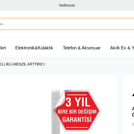
Nethouse
leri
Elektronik&Kulaklık
Telefon & Aksesuar
Akıllı Ev &
LİKLİ-MENZİL ARTTIRICI
S