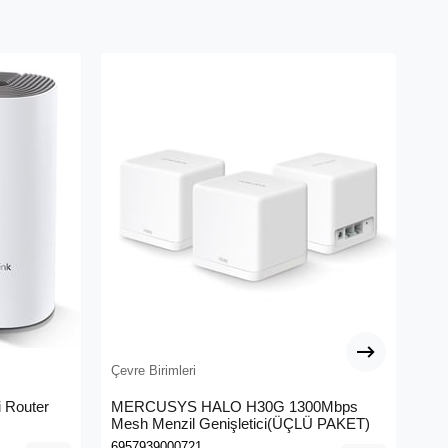
Çevre Birimleri
Çev
 Router
MERCUSYS HALO H30G 1300Mbps
TP
Mesh Menzil Genişletici(ÜÇLÜ PAKET)
Ban
6957939000721
693