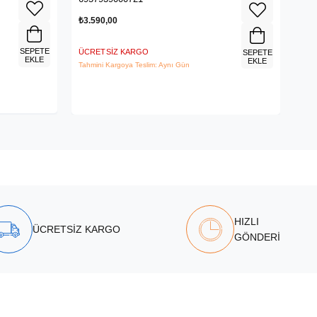
₺3.590,00
₺1.
SEPETE
ÜCRETSIZ KARGO
ÜCR
SEPETE
EKLE
EKLE
Tahmini Kargoya Teslim: Aynı Gün
Tahm
HIZLI
ÜCRETSİZ KARGO
GÖNDERİ