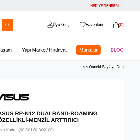
HEDİYE REHBERİ
Üye Girişi
Favorilerim
0
 Yaşam
Yapı Market/ Hırdavat
Markalar
BLOG
< < Önceki Sayfaya Dön
ASUS RP-N12 DUALBAND-ROAMİNG
ÖZELLİKLİ-MENZİL ARTTIRICI
tok Kodu
(90IG01X0-BO2100)