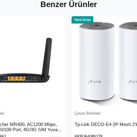
Benzer Ürünler
Yeni Ürün
eri
Çevre Birimleri
rcher MR400, AC1200 Mbps,
Tp-Link DECO-E4-2P Mesh 2'li
 10/100 Port, 4G/3G SIM Yuvası,
4G LTE Router
662
6935364085278