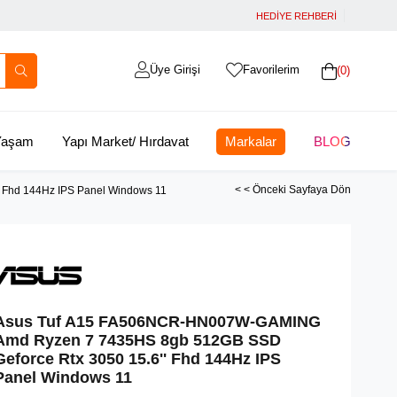
HEDİYE REHBERİ
Üye Girişi
Favorilerim
0
 Yaşam
Yapı Market/ Hırdavat
Markalar
BLOG
< < Önceki Sayfaya Dön
Fhd 144Hz IPS Panel Windows 11
Asus Tuf A15 FA506NCR-HN007W-GAMING
Amd Ryzen 7 7435HS 8gb 512GB SSD
Geforce Rtx 3050 15.6'' Fhd 144Hz IPS
Panel Windows 11