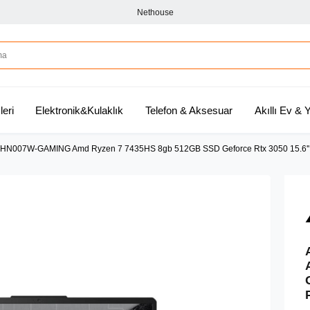
Nethouse
leri
Elektronik&Kulaklık
Telefon & Aksesuar
Akıllı Ev &
HN007W-GAMING Amd Ryzen 7 7435HS 8gb 512GB SSD Geforce Rtx 3050 15.6'' 