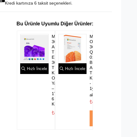
Kredi kartınıza 6 taksit seçenekleri.
Microsoft
Microsoft
365
Office
Aile
365
Türkçe
Qq2-
EP2-
01451
36884
Bıreysel
Türkçe
Abonelık
Hızlı İncele
Hızlı İncele
Kutu
Türkçe
Ofis
Kutulu
Yazılımı
-
–
1yıl
1Yıl-
akakce100
6
₺2.999,00
Kullanıcı
₺3.999,00
Sepete
Ekle