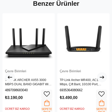
Benzer Ürünler
Çevre Birimleri
Çevre Birimleri
TP-LINK ARCHER AX55 3000
TP-Link Archer MR400, AC1200
MBPS DUAL BAND GIGABIT Wi-Fi
Mbps, Çift Bant, 10/100 Port,
6 ROUTER
4G/3G SIM Yuvası, Kablosuz 4G
4897098683040
6935364080662
LTE Router
₺3.190,00
₺3.490,00
ÜCRETSIZ KARGO
ÜCRETSIZ KARGO
SEPETE
SEPETE