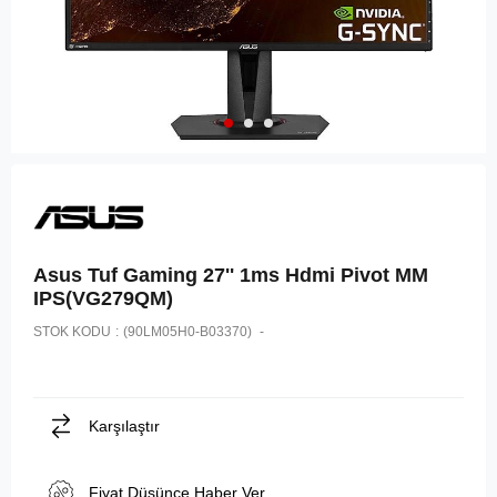
Asus Tuf Gaming 27'' 1ms Hdmi Pivot MM
IPS(VG279QM)
STOK KODU
(90LM05H0-B03370)
Karşılaştır
Fiyat Düşünce Haber Ver