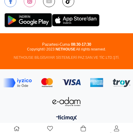
Pazartesi-Cuma
08:30-17:30
Copyright© 2023
NETHOUSE
All rights reserved.
NETHOUSE BİLGİSAYAR SİSTEMLERİ PAZ.SAN.VE TİC.LTD.ŞTİ.