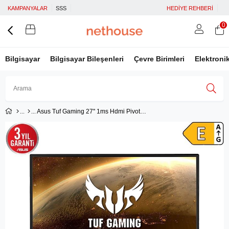
KAMPANYALAR
SSS
HEDİYE REHBERİ
0
Bilgisayar
Bilgisayar Bileşenleri
Çevre Birimleri
Elektroni
Asus Tuf Gaming 27'' 1ms Hdmi Pivot MM IPS(VG279QM)
Üye Girişi
Üye Ol
Facebook İle Bağlan
Google İle Bağlan