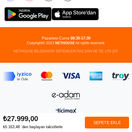
Pazartesi-Cuma
08:30-17:30
Copyright© 2023
NETHOUSE
All rights reserved.
NETHOUSE BİLGİSAYAR SİSTEMLERİ PAZ.SAN.VE TİC.LTD.ŞTİ.
₺27.999,00
₺5.163,48
`den başlayan taksitlerle
Anasayfa
Favorilerim
Sepetim
Üye Girişi