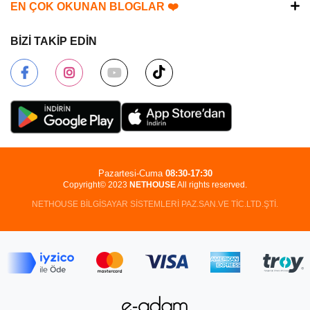
EN ÇOK OKUNAN BLOGLAR ❤️
BİZİ TAKİP EDİN
Pazartesi-Cuma
08:30-17:30
Copyright© 2023
NETHOUSE
All rights reserved.
NETHOUSE BİLGİSAYAR SİSTEMLERİ PAZ.SAN.VE TİC.LTD.ŞTİ.