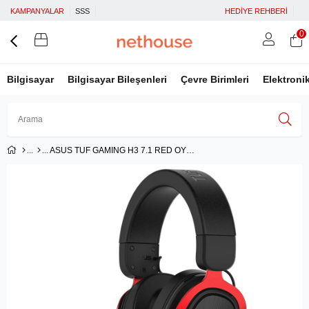
KAMPANYALAR
SSS
HEDİYE REHBERİ
0
Bilgisayar
Bilgisayar Bileşenleri
Çevre Birimleri
Elektroni
ASUS TUF GAMING H3 7.1 RED OYUNCU KULAKLIGI PC MAC PS4 NINTENDO SWITCH MOBIL VE XBOX ONE UYUMLU
Üye Girişi
Üye Ol
Facebook İle Bağlan
Google İle Bağlan