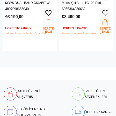
MBPS DUAL BAND GIGABIT Wi-Fi
Mbps, Çift Bant, 10/100 Port,
6 ROUTER
4G/3G SIM Yuvası, Kablosuz 4G
4897098683040
6935364080662
LTE Router
₺3.190,00
₺3.490,00
ÜCRETSIZ KARGO
ÜCRETSIZ KARGO
SEPETE
SEPETE
EKLE
EKLE
Tahmini Kargoya Teslim: Aynı Gün
Tahmini Kargoya Teslim: Aynı Gün
%100 GÜVENLİ
FARKLI ÖDEME
ALIŞVERİŞ
SEÇENEKLERİ
15 GÜN İÇERİSİNDE
ÜCRETSİZ KARGO
İADE GARANTİSİ