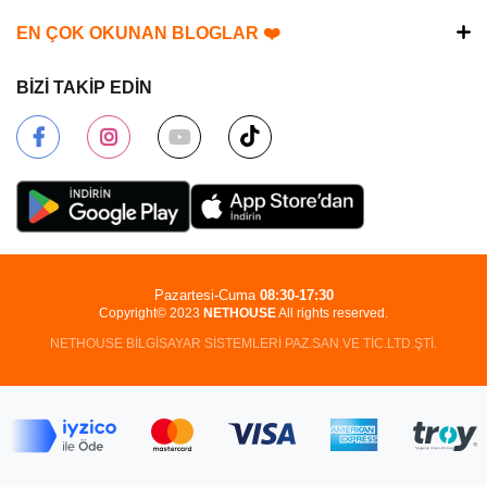
EN ÇOK OKUNAN BLOGLAR ❤️
BİZİ TAKİP EDİN
Pazartesi-Cuma
08:30-17:30
Copyright© 2023
NETHOUSE
All rights reserved.
NETHOUSE BİLGİSAYAR SİSTEMLERİ PAZ.SAN.VE TİC.LTD.ŞTİ.