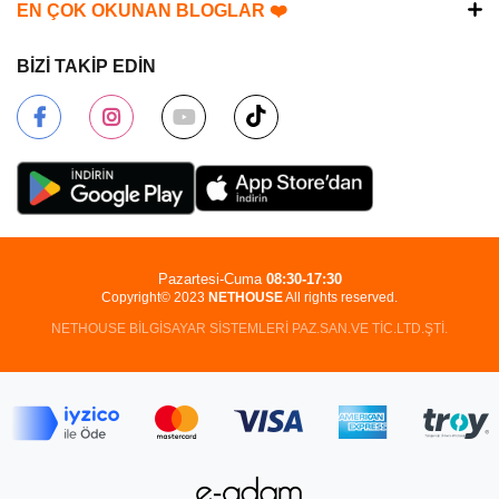
EN ÇOK OKUNAN BLOGLAR ❤️
BİZİ TAKİP EDİN
Pazartesi-Cuma
08:30-17:30
Copyright© 2023
NETHOUSE
All rights reserved.
NETHOUSE BİLGİSAYAR SİSTEMLERİ PAZ.SAN.VE TİC.LTD.ŞTİ.