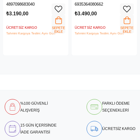
6 ROUTER
4G/3G SIM Yuvası, Kablosuz 4G
4897098683040
6935364080662
LTE Router
₺3.190,00
₺3.490,00
ÜCRETSIZ KARGO
ÜCRETSIZ KARGO
SEPETE
SEPETE
EKLE
EKLE
Tahmini Kargoya Teslim: Aynı Gün
Tahmini Kargoya Teslim: Aynı Gün
%100 GÜVENLİ
FARKLI ÖDEME
ALIŞVERİŞ
SEÇENEKLERİ
15 GÜN İÇERİSİNDE
ÜCRETSİZ KARGO
İADE GARANTİSİ