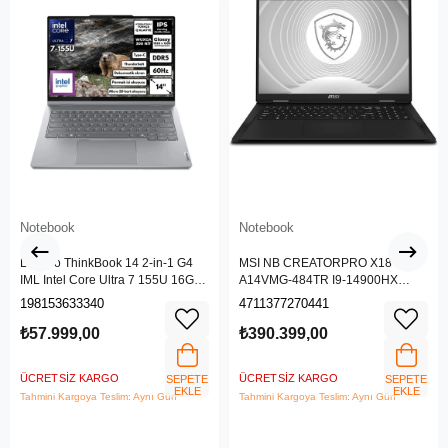
Notebook
Notebook
Lenovo ThinkBook 14 2-in-1 G4
MSI NB CREATORPRO X18 HX
IML Intel Core Ultra 7 155U 16GB
A14VMG-484TR I9-14900HX
512GB SSD 14" WUXGA IPS
128GB DDR5 RTX5000 ADA
198153633340
4711377270441
Panel Freedos Dokunmatik Ekran
GDDR6 16GB 4TB SSD 18.0
Laptop 21MX002VTR
UHD+
₺57.999,00
₺390.399,00
ÜCRETSIZ KARGO
ÜCRETSIZ KARGO
SEPETE
SEPETE
EKLE
EKLE
Tahmini Kargoya Teslim: Aynı Gün
Tahmini Kargoya Teslim: Aynı Gün