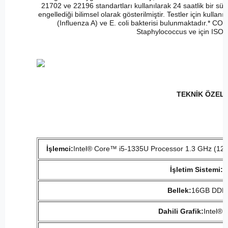
21702 ve 22196 standartları kullanılarak 24 saatlik bir sü
engellediği bilimsel olarak gösterilmiştir. Testler için ku
(Influenza A) ve E. coli bakterisi bulunmaktadır.* CO
Staphylococcus ve için ISO 22
TEKNİK ÖZELL
İşlemci:
Intel® Core™ i5-1335U Processor 1.3 GHz (12M
İşletim Sistemi:
W
Bellek:
16GB DDR4
Dahili Grafik:
Intel®