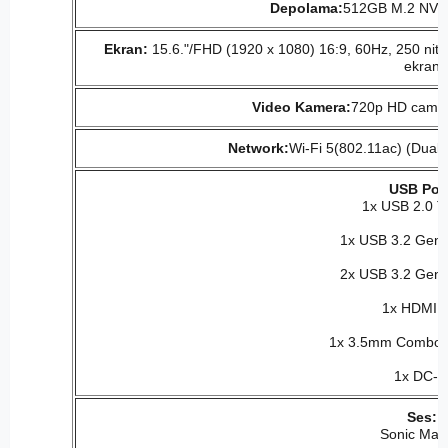
Depolama:
512GB M.2 NVM
Ekran:
15.6."/FHD (1920 x 1080) 16:9, 60Hz, 250 nits
ekran
Video Kamera:
720p HD camera
Network:
Wi-Fi 5(802.11ac) (Dual 
USB Port
1x USB 2.0 T
1x USB 3.2 Gen 
2x USB 3.2 Gen 
1x HDMI 1
1x 3.5mm Combo A
1x DC-i
Ses:
Sonic Mas