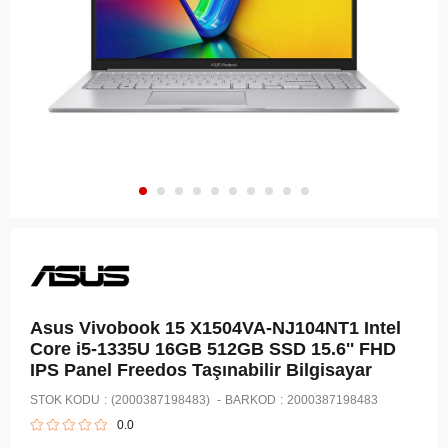
Asus Vivobook 15 X1504VA-NJ104NT1 Intel
Core i5-1335U 16GB 512GB SSD 15.6'' FHD
IPS Panel Freedos Taşınabilir Bilgisayar
STOK KODU
(2000387198483)
BARKOD
:
2000387198483
0.0