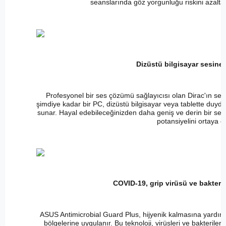
seanslarında göz yorgunluğu riskini azaltan
Dizüstü bilgisayar sesine 
Profesyonel bir ses çözümü sağlayıcısı olan Dirac'ın ses
şimdiye kadar bir PC, dizüstü bilgisayar veya tablette duyd
sunar. Hayal edebileceğinizden daha geniş ve derin bir ses
potansiyelini ortaya ç
COVID-19, grip virüsü ve bakteri
ASUS Antimicrobial Guard Plus, hijyenik kalmasına yardımcı
bölgelerine uygulanır. Bu teknoloji, virüsleri ve bakterile