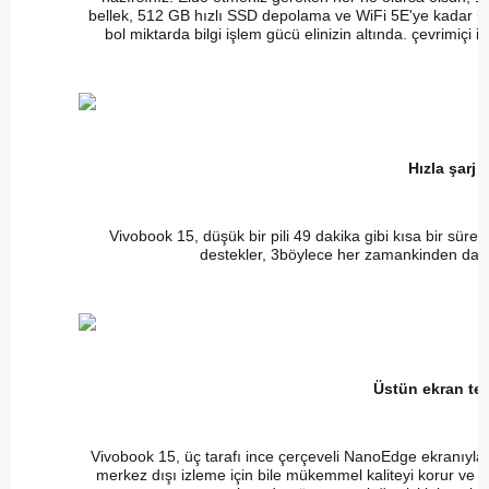
bellek, 512 GB hızlı SSD depolama ve WiFi 5E'ye kadar ka
bol miktarda bilgi işlem gücü elinizin altında. çevrimiçi
Hızla şarj 
Vivobook 15, düşük bir pili 49 dakika gibi kısa bir süre
destekler, 3böylece her zamankinden daha 
Üstün ekran tek
Vivobook 15, üç tarafı ince çerçeveli NanoEdge ekranıyla g
merkez dışı izleme için bile mükemmel kaliteyi korur ve T