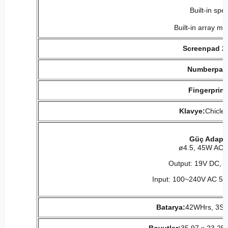
Built-in spe
Built-in array m
Screenpad 2.
Numberpad
Fingerprint
Klavye:
Chiclet
Güç Adapt
ø4.5, 45W AC 
Output: 19V DC, 
Input: 100~240V AC 50
Batarya:
42WHrs, 3S1P,