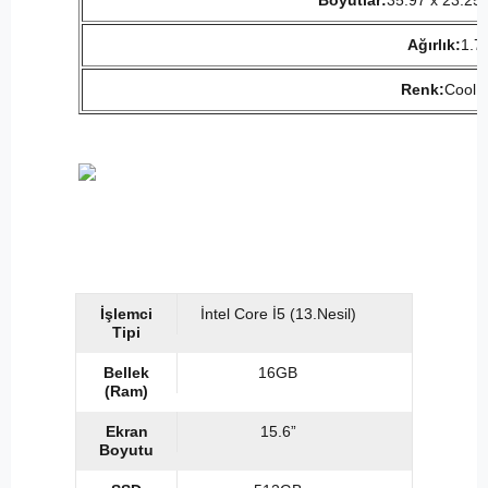
Boyutlar:
35.97 x 23.25 
Ağırlık:
1.7
Renk:
Cool S
İşlemci
İntel Core İ5 (13.Nesil)
Tipi
Bellek
16GB
(Ram)
Ekran
15.6”
Boyutu