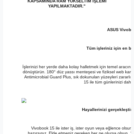
KAPSAMINDA RAM YÜKSELTİM İŞLEMİ
YAPILMAKTADIR."
ASUS Vivobo
Tüm işleriniz için en b
İşlerinizi her yerde daha kolay halletmek için temel aracını
dönüştürün. 180° düz yassı menteşesi ve fiziksel web kame
Antimicrobial Guard Plus, sık dokunulan yüzeyleri zararlı 
15 ile tüm günlerinizi daha k
Hayallerinizi gerçekleştir
Vivobook 15 ile ister iş, ister oyun veya eğlence olsu
hazırsınız. Elde etmeniz gereken her ne olursa olsun, 13