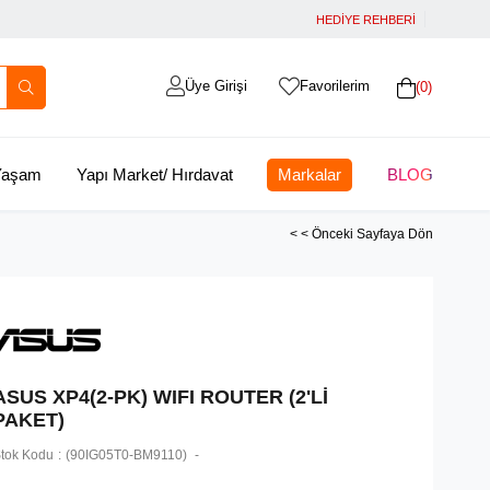
HEDİYE REHBERİ
Üye Girişi
Favorilerim
0
 Yaşam
Yapı Market/ Hırdavat
Markalar
BLOG
< < Önceki Sayfaya Dön
ASUS XP4(2-PK) WIFI ROUTER (2'Lİ
PAKET)
tok Kodu
(90IG05T0-BM9110)