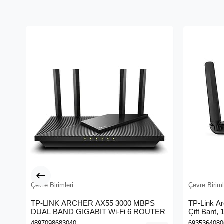
Çevre Birimleri
Çevre Biriml
TP-LINK ARCHER AX55 3000 MBPS
TP-Link A
DUAL BAND GIGABIT Wi-Fi 6 ROUTER
Çift Bant,
Kablosuz 
4897098683040
6935364080