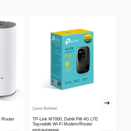
Çevre Birimleri
Çev
 Router
TP-Link M7000, Dahili Pilli 4G LTE
ME
Taşınabilir Wi-Fi Modem/Router
Me
6935364086886
695