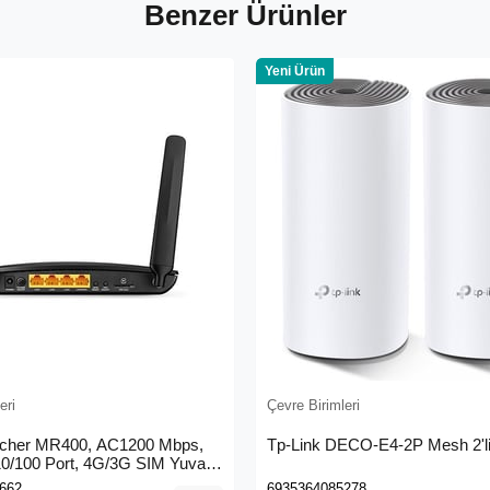
Benzer Ürünler
Yeni Ürün
eri
Çevre Birimleri
rcher MR400, AC1200 Mbps,
Tp-Link DECO-E4-2P Mesh 2'li
 10/100 Port, 4G/3G SIM Yuvası,
4G LTE Router
662
6935364085278