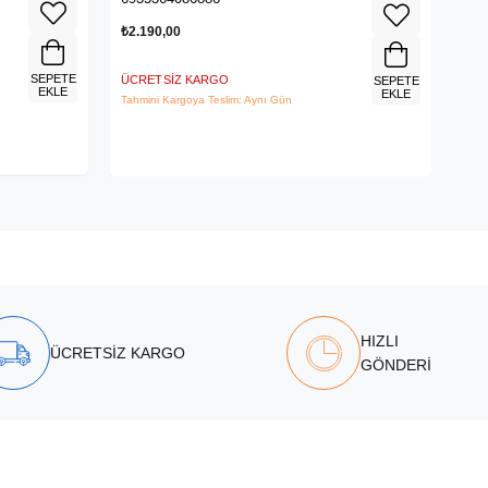
₺2.190,00
₺3.
SEPETE
ÜCRETSIZ KARGO
ÜCR
SEPETE
EKLE
EKLE
Tahmini Kargoya Teslim: Aynı Gün
Tahm
HIZLI
ÜCRETSİZ KARGO
GÖNDERİ