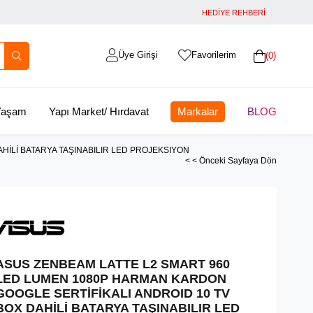
HEDİYE REHBERİ
Üye Girişi
Favorilerim
0
 Yaşam
Yapı Market/ Hırdavat
Markalar
BLOG
HİLİ BATARYA TAŞINABILIR LED PROJEKSIYON
< < Önceki Sayfaya Dön
ASUS ZENBEAM LATTE L2 SMART 960
LED LUMEN 1080P HARMAN KARDON
GOOGLE SERTİFİKALI ANDROID 10 TV
BOX DAHİLİ BATARYA TAŞINABILIR LED