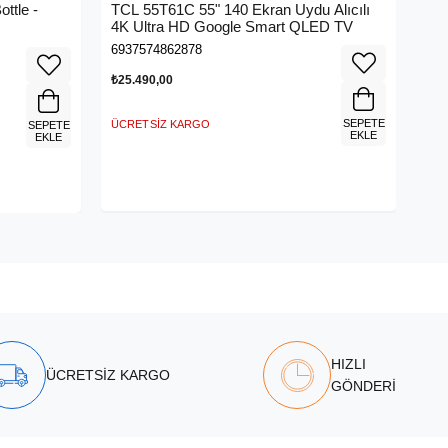
ttle -
TCL 55T61C 55" 140 Ekran Uydu Alıcılı
4K Ultra HD Google Smart QLED TV
6937574862878
₺25.490,00
SEPETE
ÜCRETSIZ KARGO
SEPETE
EKLE
EKLE
HIZLI
ÜCRETSİZ KARGO
GÖNDERİ