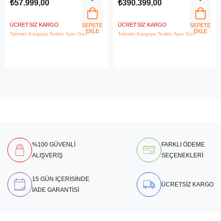
Laptop 21MX002VTR
UHD+
₺57.999,00
₺390.399,00
ÜCRETSIZ KARGO
ÜCRETSIZ KARGO
SEPETE
SEPETE
EKLE
EKLE
Tahmini Kargoya Teslim: Aynı Gün
Tahmini Kargoya Teslim: Aynı Gün
%100 GÜVENLİ
FARKLI ÖDEME
ALIŞVERİŞ
SEÇENEKLERİ
15 GÜN İÇERİSİNDE
ÜCRETSİZ KARGO
İADE GARANTİSİ