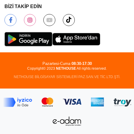
BİZİ TAKİP EDİN
Pazartesi-Cuma
08:30-17:30
Copyright© 2023
NETHOUSE
All rights reserved.
NETHOUSE BİLGİSAYAR SİSTEMLERİ PAZ.SAN.VE TİC.LTD.ŞTİ.