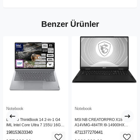
Benzer Ürünler
Notebook
Notebook
Lenovo ThinkBook 14 2-in-1 G4
MSI NB CREATORPRO X18 HX
IML Intel Core Ultra 7 155U 16GB
A14VMG-484TR I9-14900HX
512GB SSD 14" WUXGA IPS
128GB DDR5 RTX5000 ADA
198153633340
4711377270441
Panel Freedos Dokunmatik Ekran
GDDR6 16GB 4TB SSD 18.0