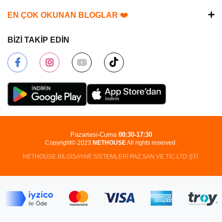
EN ÇOK OKUNAN BLOGLAR ❤️
BİZİ TAKİP EDİN
Pazartesi-Cuma
08:30-17:30
Copyright© 2023
NETHOUSE
All rights reserved.
NETHOUSE BİLGİSAYAR SİSTEMLERİ PAZ.SAN.VE TİC.LTD.ŞTİ.