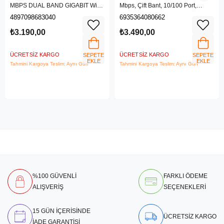
MBPS DUAL BAND GIGABIT Wi-Fi
Mbps, Çift Bant, 10/100 Port,
6 ROUTER
4G/3G SIM Yuvası, Kablosuz 4G
4897098683040
6935364080662
LTE Router
₺3.190,00
₺3.490,00
ÜCRETSIZ KARGO
ÜCRETSIZ KARGO
SEPETE
SEPETE
EKLE
EKLE
Tahmini Kargoya Teslim: Aynı Gün
Tahmini Kargoya Teslim: Aynı Gün
%100 GÜVENLİ
FARKLI ÖDEME
ALIŞVERİŞ
SEÇENEKLERİ
15 GÜN İÇERİSİNDE
ÜCRETSİZ KARGO
İADE GARANTİSİ