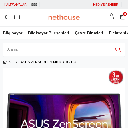
KAMPANYALAR
SSS
HEDİYE REHBERİ
0
Bilgisayar
Bilgisayar Bileşenleri
Çevre Birimleri
Elektroni
ASUS ZENSCREEN MB16AHG 15.6 TASINABILIR USB MONITOR IPS 1920x1080 3MS 144HZ Mini-HDMI USB-C MM 3YIL MAT EKRAN EYECARE MONITOR
Üye Girişi
Üye Ol
Facebook İle Bağlan
Google İle Bağlan