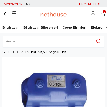
KAMPANYALAR
SSS
HEDİYE REHBERİ
0
Bilgisayar
Bilgisayar Bileşenleri
Çevre Birimleri
Elektroni
ATLAS PRO ATŞA05 Şaryo 0.5 ton
Üye Girişi
Üye Ol
Facebook İle Bağlan
Google İle Bağlan