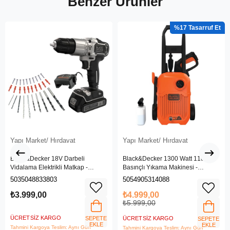
Benzer Ürünler
%17
Yapı Market/ Hırdavat
Yapı Market/ Hırdavat
Black&Decker 18V Darbeli
Black&Decker 1300 Watt 110 Bar
Vidalama Elektrikli Matkap -
Basınçlı Yıkama Makinesi -
BDCHD18SC1K-QW
(BEPW1300L-QS)
5035048833803
5054905314088
₺3.999,00
₺4.999,00
₺5.999,00
ÜCRETSIZ KARGO
SEPETE
ÜCRETSIZ KARGO
SEPETE
EKLE
EKLE
Tahmini Kargoya Teslim: Aynı Gün
Tahmini Kargoya Teslim: Aynı Gün