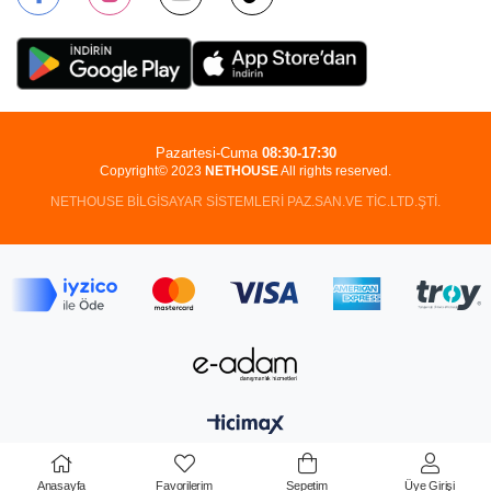
Pazartesi-Cuma
08:30-17:30
Copyright© 2023
NETHOUSE
All rights reserved.
NETHOUSE BİLGİSAYAR SİSTEMLERİ PAZ.SAN.VE TİC.LTD.ŞTİ.
Anasayfa
Favorilerim
Sepetim
Üye Girişi